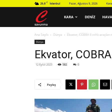
C
26.8
Pazar, Ağustos 9, 2026
Kara
İstanbul
C
KARA
DENIZ
HAV
Ana Sayfa
Dünya
Ekvator, COBRA II zırhlı araçları 
savunma
Dünya
Ekvator, COBRA II
12 Eylül 2023
582
0
Paylaş