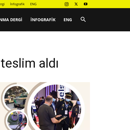
rgi
İnfografik
ENG
NMA DERGI
İNFOGRAFIK
ENG
 teslim aldı