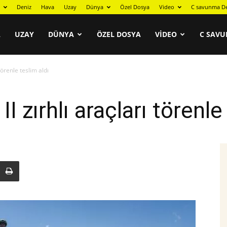
Deniz
Hava
Uzay
Dünya
Özel Dosya
Video
C savunma De
A
UZAY
DÜNYA
ÖZEL DOSYA
VIDEO
C SAVU
törenle teslim aldı
 zırhlı araçları törenle