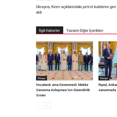
Ukrayna, Kırım açıklarındaki petrol kulelerini geri
aldı
İlgili Haberler
Yazarın Diğer İçerikleri
Dünya
Dünya
İmzalandı ama Denenmedi: Mekke
Riyad, Anka
Savunma Anlaşması’nın Güvenilirlik
savunmada t
Sınavı