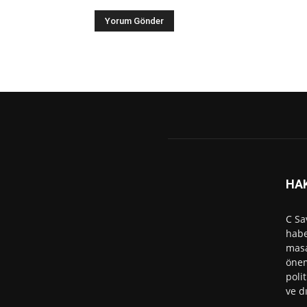
HA
C Sa
habe
masa
önem
polit
ve d