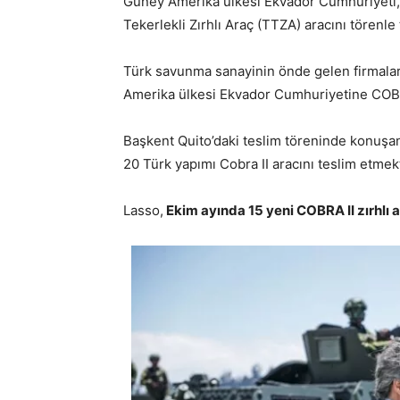
Güney Amerika ülkesi Ekvador Cumhuriyeti, 
Tekerlekli Zırhlı Araç (TTZA) aracını törenle 
Türk savunma sanayinin önde gelen firmalar
Amerika ülkesi Ekvador Cumhuriyetine COBRA I
Başkent Quito’daki teslim töreninde konuşa
20 Türk yapımı Cobra II aracını teslim etme
Lasso,
Ekim ayında 15 yeni COBRA II zırhlı a