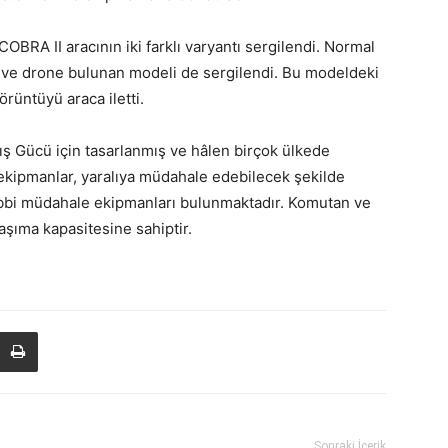
OBRA II aracının iki farklı varyantı sergilendi. Normal
e ve drone bulunan modeli de sergilendi. Bu modeldeki
rüntüyü araca iletti.
rış Gücü için tasarlanmış ve hâlen birçok ülkede
eki ekipmanlar, yaralıya müdahale edebilecek şekilde
 tıbbi müdahale ekipmanları bulunmaktadır. Komutan ve
aşıma kapasitesine sahiptir.
Sonraki İçerik