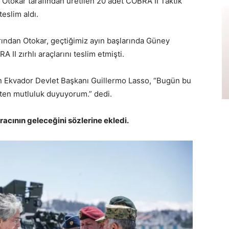
Otokar tarafından üretilen 20 adet COBRA II Taktik
teslim aldı.
ından Otokar, geçtiğimiz ayın başlarında Güney
I zırhlı araçlarını teslim etmişti.
n Ekvador Devlet Başkanı Guillermo Lasso, “Bugün bu
kten mutluluk duyuyorum.” dedi.
racının geleceğini sözlerine ekledi.