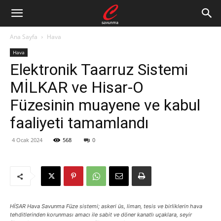
Ana Sayfa
Hava
Hava
Elektronik Taarruz Sistemi
MİLKAR ve Hisar-O
Füzesinin muayene ve kabul
faaliyeti tamamlandı
4 Ocak 2024
568
0
HİSAR Hava Savunma Füze sistemi; askeri üs, liman, tesis ve birliklerin hava
tehditlerinden korunması amacı ile sabit ve döner kanatlı uçaklara, seyir