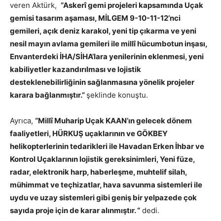
veren Aktürk,
“Askerî gemi projeleri kapsamında Uçak
gemisi tasarım aşaması, MİLGEM 9-10-11-12’nci
gemileri, açık deniz karakol, yeni tip çıkarma ve yeni
nesil mayın avlama gemileri ile millî hücumbotun inşası,
Envanterdeki İHA/SİHA’lara yenilerinin eklenmesi, yeni
kabiliyetler kazandırılması ve lojistik
desteklenebilirliğinin sağlanmasına yönelik projeler
karara bağlanmıştır.”
şeklinde konuştu.
Ayrıca,
“Millî Muharip Uçak KAAN’ın gelecek dönem
faaliyetleri, HÜRKUŞ uçaklarının ve GÖKBEY
helikopterlerinin tedarikleri ile Havadan Erken İhbar ve
Kontrol Uçaklarının lojistik gereksinimleri, Yeni füze,
radar, elektronik harp, haberleşme, muhtelif silah,
mühimmat ve teçhizatlar, hava savunma sistemleri ile
uydu ve uzay sistemleri gibi geniş bir yelpazede çok
sayıda proje için de karar alınmıştır. “
dedi.