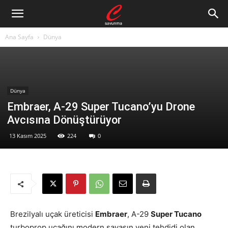
Ana Sayfa
Dünya
Dünya
Embraer, A-29 Super Tucano’yu Drone
Avcısına Dönüştürüyor
13 Kasım 2025
224
0
Brezilyalı uçak üreticisi
Embraer
, A-29
Super Tucano
turboprop uçağını modern savaşın yeni tehdidi olan