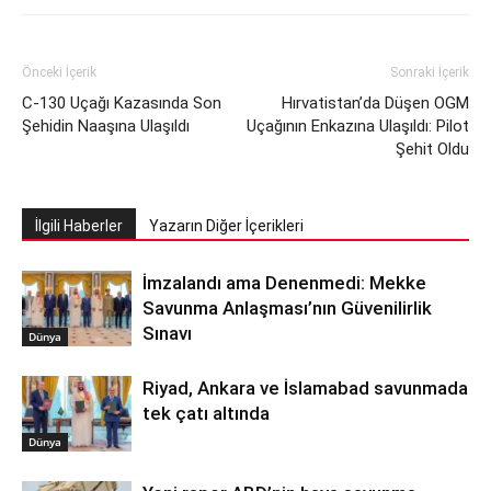
Önceki İçerik
Sonraki İçerik
C-130 Uçağı Kazasında Son
Hırvatistan’da Düşen OGM
Şehidin Naaşına Ulaşıldı
Uçağının Enkazına Ulaşıldı: Pilot
Şehit Oldu
İlgili Haberler
Yazarın Diğer İçerikleri
İmzalandı ama Denenmedi: Mekke
Savunma Anlaşması’nın Güvenilirlik
Sınavı
Dünya
Riyad, Ankara ve İslamabad savunmada
tek çatı altında
Dünya