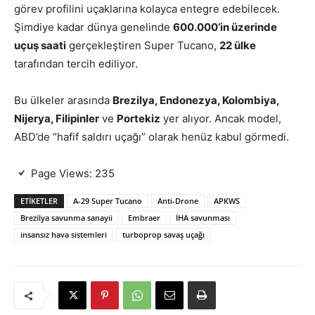
görev profilini uçaklarına kolayca entegre edebilecek.
Şimdiye kadar dünya genelinde
600.000’in üzerinde
uçuş saati
gerçekleştiren Super Tucano,
22 ülke
tarafından tercih ediliyor.
Bu ülkeler arasında
Brezilya, Endonezya, Kolombiya,
Nijerya, Filipinler
ve
Portekiz
yer alıyor. Ancak model,
ABD’de “hafif saldırı uçağı” olarak henüz kabul görmedi.
Page Views:
235
ETIKETLER
A-29 Super Tucano
Anti-Drone
APKWS
Brezilya savunma sanayii
Embraer
İHA savunması
insansız hava sistemleri
turboprop savaş uçağı