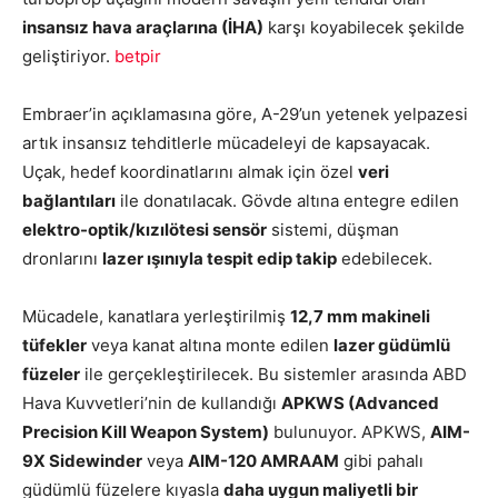
insansız hava araçlarına (İHA)
karşı koyabilecek şekilde
geliştiriyor.
betpir
Embraer’in açıklamasına göre, A-29’un yetenek yelpazesi
artık insansız tehditlerle mücadeleyi de kapsayacak.
Uçak, hedef koordinatlarını almak için özel
veri
bağlantıları
ile donatılacak. Gövde altına entegre edilen
elektro-optik/kızılötesi sensör
sistemi, düşman
dronlarını
lazer ışınıyla tespit edip takip
edebilecek.
Mücadele, kanatlara yerleştirilmiş
12,7 mm makineli
tüfekler
veya kanat altına monte edilen
lazer güdümlü
füzeler
ile gerçekleştirilecek. Bu sistemler arasında ABD
Hava Kuvvetleri’nin de kullandığı
APKWS (Advanced
Precision Kill Weapon System)
bulunuyor. APKWS,
AIM-
9X Sidewinder
veya
AIM-120 AMRAAM
gibi pahalı
güdümlü füzelere kıyasla
daha uygun maliyetli bir