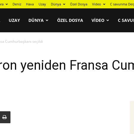
ara
Deniz
Hava
Uzay
Dünya
Özel Dosya
Video
C savunma Der
A
UZAY
DÜNYA
ÖZEL DOSYA
VIDEO
C SAVU
sa Cumhurbaşkanı seçildi
on yeniden Fransa Cu