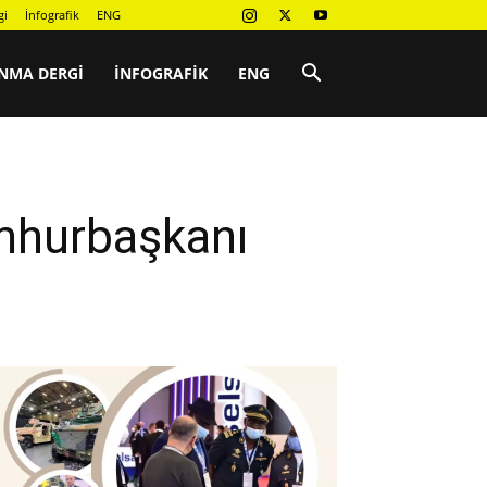
gi
İnfografik
ENG
NMA DERGI
İNFOGRAFIK
ENG
mhurbaşkanı