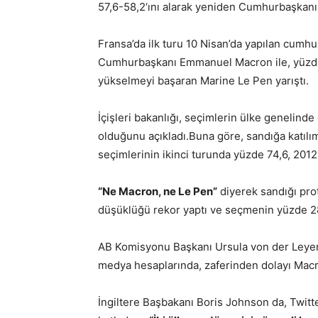
57,6-58,2‘ını alarak yeniden Cumhurbaşkanı 
Fransa’da ilk turu 10 Nisan’da yapılan cumh
Cumhurbaşkanı Emmanuel Macron ile, yüzde 2
yükselmeyi başaran Marine Le Pen yarıştı.
İçişleri bakanlığı, seçimlerin ülke genelinde 
olduğunu açıkladı.
Buna göre, sandığa katılı
seçimlerinin ikinci turunda yüzde 74,6, 201
“Ne Macron, ne Le Pen”
diyerek sandığı pro
düşüklüğü rekor yaptı ve seçmenin yüzde 28’
AB Komisyonu Başkanı Ursula von der Leyen
medya hesaplarında, zaferinden dolayı Macro
İngiltere Başbakanı Boris Johnson da, Twitte