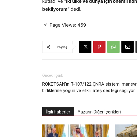
kutladı ve
“İki ülke ve dünya için önemli k
bekliyorum”
dedi.
Page Views:
459
Paylaş
Önceki İçerik
ROKETSAN’ın T-107/122 ÇNRA sistemi manevr
birliklerine yoğun ve etkili ateş desteği sağlıyor
İlgili Haberler
Yazarın Diğer İçerikleri