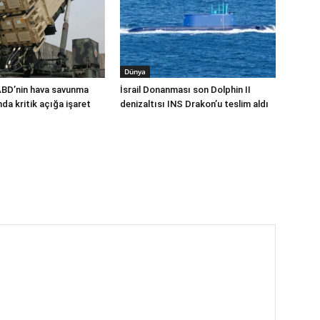
Dünya
ABD’nin hava savunma
İsrail Donanması son Dolphin II
a kritik açığa işaret
denizaltısı INS Drakon’u teslim aldı