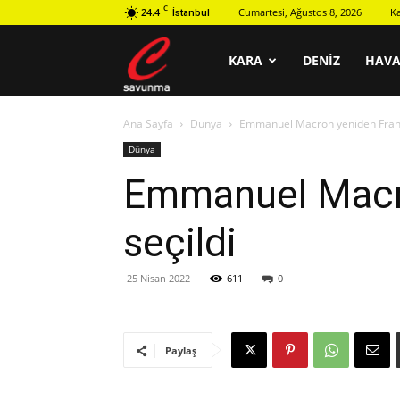
C
24.4
Cumartesi, Ağustos 8, 2026
K
İstanbul
C
KARA
DENIZ
HAV
Ana Sayfa
Dünya
Emmanuel Macron yeniden Fran
savunma
Dünya
Emmanuel Macr
seçildi
25 Nisan 2022
611
0
Paylaş