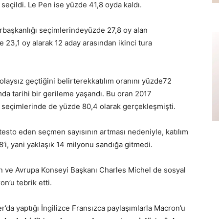
seçildi. Le Pen ise yüzde 41,8 oyda kaldı.
urbaşkanlığı seçimlerinde
yüzde 27,8 oy alan
3,1 oy alarak 12 aday arasından ikinci tura
olaysız geçtiğini belirterek
katılım oranını yüzde
72
mda tarihi bir gerileme yaşandı. Bu oran 2017
2 seçimlerinde de yüzde 80,4 olarak gerçekleşmişti.
testo eden seçmen sayısının artması nedeniyle, katılım
i, yani yaklaşık 14 milyonu sandığa gitmedi.
 ve Avrupa Konseyi Başkanı Charles Michel de sosyal
n’u tebrik etti.
r’da yaptığı İngilizce Fransızca paylaşımlarla Macron’u