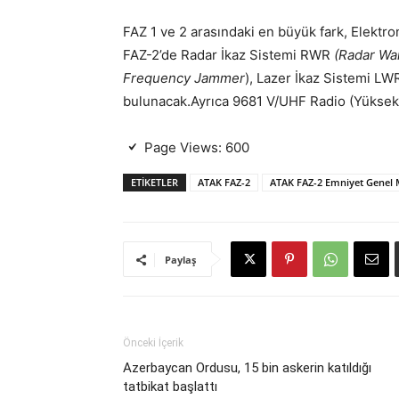
FAZ 1 ve 2 arasındaki en büyük fark, Elektro
FAZ-2’de Radar İkaz Sistemi RWR
(Radar Wa
Frequency Jammer
), Lazer İkaz Sistemi LWR
bulunacak.Ayrıca 9681 V/UHF Radio (Yüksek/
Page Views:
600
ETIKETLER
ATAK FAZ-2
ATAK FAZ-2 Emniyet Genel 
Paylaş
Önceki İçerik
Azerbaycan Ordusu, 15 bin askerin katıldığı
tatbikat başlattı