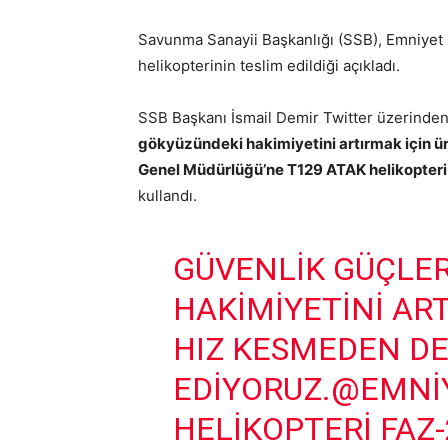
Savunma Sanayii Başkanlığı (SSB), Emniyet
helikopterinin teslim edildiği açıkladı.
SSB Başkanı İsmail Demir Twitter üzerinden
gökyüzündeki hakimiyetini artırmak için
Genel Müdürlüğü’ne T129 ATAK helikopteri F
kullandı.
GÜVENLIK GÜÇLER
HAKIMIYETINI AR
HIZ KESMEDEN D
EDIYORUZ.
@EMNI
HELIKOPTERI FAZ