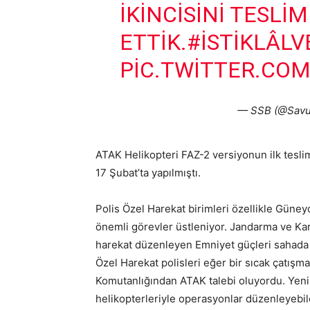
IKINCISINI TESLIM
ETTIK.
#İSTIKLÂLV
PIC.TWITTER.CO
— SSB (@Savu
ATAK Helikopteri FAZ-2 versiyonun ilk tesl
17 Şubat’ta yapılmıştı.
Polis Özel Harekat birimleri özellikle Gün
önemli görevler üstleniyor. Jandarma ve Kar
harekat düzenleyen Emniyet güçleri sahada 
Özel Harekat polisleri eğer bir sıcak çatışm
Komutanlığından ATAK talebi oluyordu. Yen
helikopterleriyle operasyonlar düzenleyebil