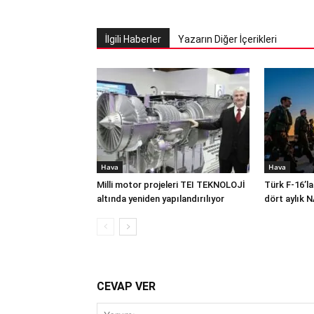
İlgili Haberler
Yazarın Diğer İçerikleri
Hava
Hava
Milli motor projeleri TEI TEKNOLOJİ
Türk F-16’la
altında yeniden yapılandırılıyor
dört aylık 
CEVAP VER