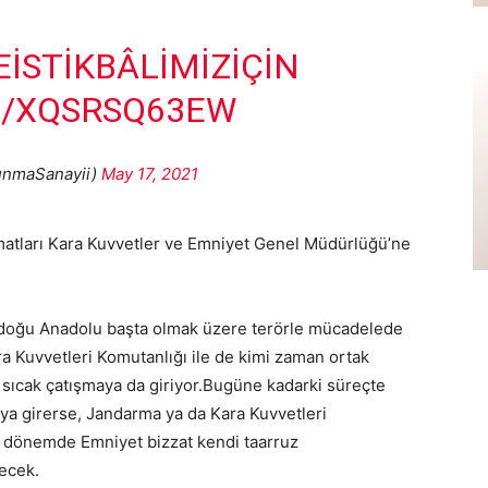
EİSTIKBÂLIMIZİÇIN
M/XQSRSQ63EW
nmaSanayii)
May 17, 2021
imatları Kara Kuvvetler ve Emniyet Genel Müdürlüğü’ne
eydoğu Anadolu başta olmak üzere terörle mücadelede
a Kuvvetleri Komutanlığı ile de kimi zaman ortak
sıcak çatışmaya da giriyor.Bugüne kadarki süreçte
aya girerse, Jandarma ya da Kara Kuvvetleri
i dönemde Emniyet bizzat kendi taarruz
ecek.