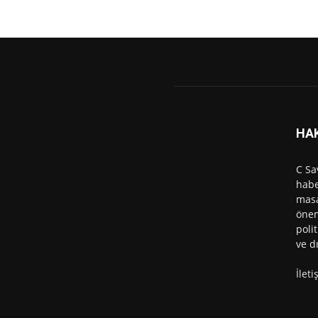
HA
C Sa
habe
masa
önem
polit
ve d
İlet