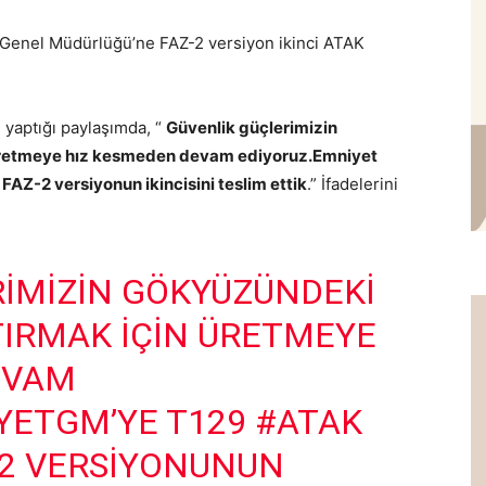
 Genel Müdürlüğü’ne FAZ-2 versiyon ikinci ATAK
 yaptığı paylaşımda, “
Güvenlik güçlerimizin
 üretmeye hız kesmeden devam ediyoruz.Emniyet
AZ-2 versiyonun ikincisini teslim ettik
.” İfadelerini
IMIZIN GÖKYÜZÜNDEKI
TIRMAK IÇIN ÜRETMEYE
EVAM
YETGM
’YE T129
#ATAK
-2 VERSIYONUNUN