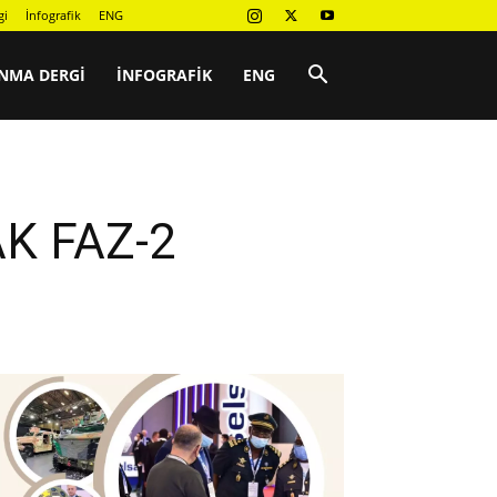
gi
İnfografik
ENG
NMA DERGI
İNFOGRAFIK
ENG
AK FAZ-2