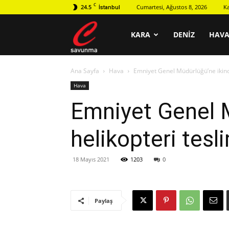
C
24.5
Cumartesi, Ağustos 8, 2026
K
İstanbul
C
KARA
DENIZ
HAV
Ana Sayfa
Hava
Emniyet Genel Müdürlüğü’ne ikinci
savunma
Hava
Emniyet Genel 
helikopteri tesl
18 Mayıs 2021
1203
0
Paylaş