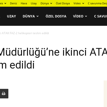
ara
Deniz
Hava
Uzay
Dünya
Özel Dosya
Video
C savunma Der
A
UZAY
DÜNYA
ÖZEL DOSYA
VIDEO
C SAVU
 ATAK FAZ-2 helikopteri teslim edildi
Müdürlüğü’ne ikinci AT
im edildi