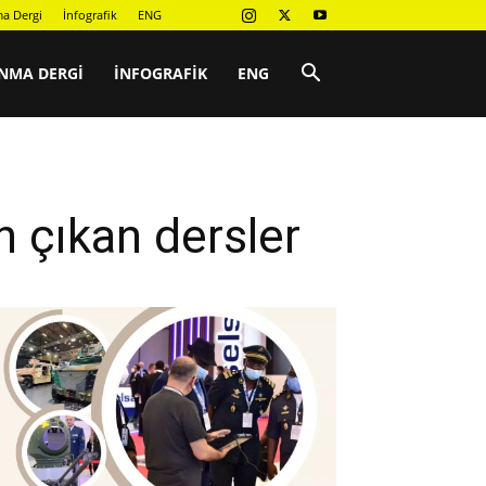
a Dergi
İnfografik
ENG
NMA DERGI
İNFOGRAFIK
ENG
n çıkan dersler