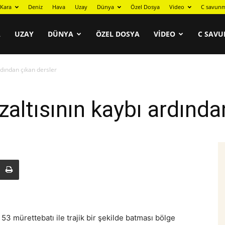
Kara
Deniz
Hava
Uzay
Dünya
Özel Dosya
Video
C savunm
A
UZAY
DÜNYA
ÖZEL DOSYA
VIDEO
C SAVU
rdından çıkan dersler
altısının kaybı ardında
3 mürettebatı ile trajik bir şekilde batması bölge