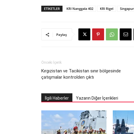
ETIKETLER
KRI Nanggala 402
KRI Rigel
Singapur
Paylaş
Önceki İçerik
Kırgızistan ve Tacikistan sınır bölgesinde
çatışmalar kontrolden çıktı
İlgili Haberler
Yazarın Diğer İçerikleri