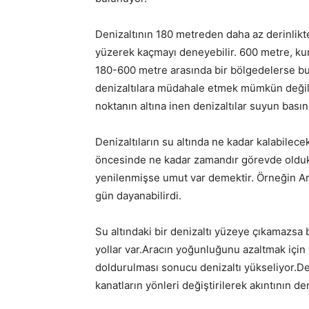
Denizaltının 180 metreden daha az derinlik
yüzerek kaçmayı deneyebilir. 600 metre, kurta
180-600 metre arasında bir bölgedelerse b
denizaltılara müdahale etmek mümkün değil 
noktanın altına inen denizaltılar suyun bası
Denizaltıların su altında ne kadar kalabilece
öncesinde ne kadar zamandır görevde oldukla
yenilenmişse umut var demektir. Örneğin Arj
gün dayanabilirdi.
Su altındaki bir denizaltı yüzeye çıkamazsa 
yollar var.Aracın yoğunluğunu azaltmak için y
doldurulması sonucu denizaltı yükseliyor.Den
kanatların yönleri değiştirilerek akıntının de