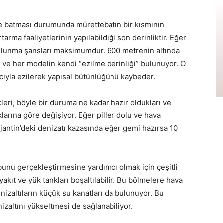
te batması durumunda mürettebatın bir kısmının
rma faaliyetlerinin yapılabildiği son derinliktir. Eğer
ulunma şansları maksimumdur. 600 metrenin altında
ve her modelin kendi “ezilme derinliği” bulunuyor. O
ncıyla ezilerek yapısal bütünlüğünü kaybeder.
kleri, böyle bir duruma ne kadar hazır oldukları ve
rına göre değişiyor. Eğer piller dolu ve hava
antin’deki denizatı kazasında eğer gemi hazırsa 10
bunu gerçekleştirmesine yardımcı olmak için çeşitli
akıt ve yük tankları boşaltılabilir. Bu bölmelere hava
izaltıların küçük su kanatları da bulunuyor. Bu
nizaltını yükseltmesi de sağlanabiliyor.