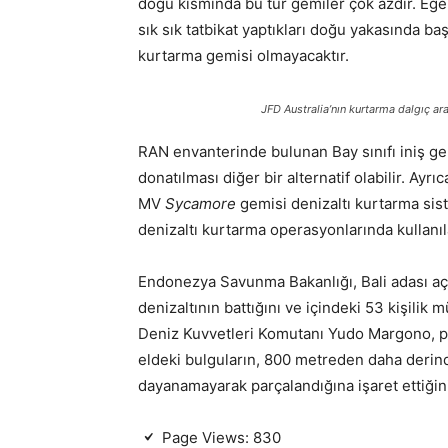
doğu kısmında bu tür gemiler çok azdır. Eğe
sık sık tatbikat yaptıkları doğu yakasında 
kurtarma gemisi olmayacaktır.
JFD Australia’nın kurtarma dalgıç ar
RAN envanterinde bulunan Bay sınıfı iniş g
donatılması diğer bir alternatif olabilir. Ayrı
MV
Sycamore
gemisi denizaltı kurtarma si
denizaltı kurtarma operasyonlarında kullanıla
Endonezya Savunma Bakanlığı, Bali adası açı
denizaltının battığını ve içindeki 53 kişilik
Deniz Kuvvetleri Komutanı Yudo Margono, pa
eldeki bulguların, 800 metreden daha derind
dayanamayarak parçalandığına işaret ettiğini
Page Views:
830