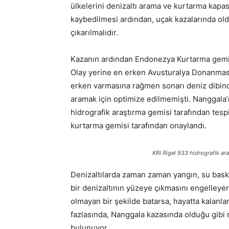
ülkelerini denizaltı arama ve kurtarma kapas
kaybedilmesi ardından, uçak kazalarında oldu
çıkarılmalıdır.
Kazanın ardından Endonezya Kurtarma gemil
Olay yerine en erken Avusturalya Donanması’
erken varmasına rağmen sonarı deniz dibind
aramak için optimize edilmemişti. Nanggala’
hidrografik araştırma gemisi tarafından tesp
kurtarma gemisi tarafından onaylandı.
KRI Rigel 933 hidrografik ar
Denizaltılarda zaman zaman yangın, su baskın
bir denizaltının yüzeye çıkmasını engelleyen
olmayan bir şekilde batarsa, hayatta kalanla
fazlasında, Nanggala kazasında olduğu gibi m
bulunuyor.