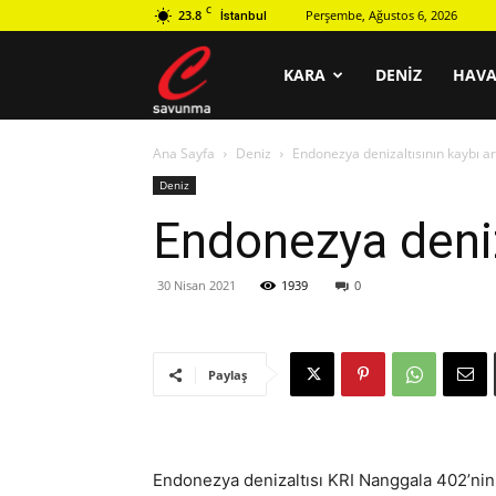
C
23.8
Perşembe, Ağustos 6, 2026
İstanbul
C
KARA
DENIZ
HAV
Ana Sayfa
Deniz
Endonezya denizaltısının kaybı a
savunma
Deniz
Endonezya deniz
30 Nisan 2021
1939
0
Paylaş
Endonezya denizaltısı KRI Nanggala 402’nin 5