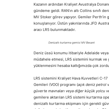
Kazanın ardından Kraliyet Avustralya Donan
gündeme geldi. RAN’ın altı Collins sınıfı den
MV Stoker görev yapıyor. Gemiler Perth’in
konuşlanıyor. Üstün yakınlarında JFD Australi
aracı LR5 bulunmaktadır.
Denizaltı kurtarma gemisi MV Besant
Deniz üssü konumu itibariyle Adelaide veya
müdahele etmesi, LR5 sistemini kurmak ve 
yüklenmesini hesaba kattığımızda çok zordu
LR5 sistemini Kraliyet Hava Kuvvetleri C-17 
Gemileri (VOO) programı (
açık deniz petrol 
güverte mavnaları veya diğer küçük yolcu v
gemilere aktarılan LR5 sistemi kurtarma oper
denizaltı kurtarma ekipmanı için gerekli güv