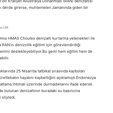
r bir Kraliyet Avustralya Donanması (RAN) denizaltısı
başı derde girerse, muhtemelen zamanında giden bir
acı LR5
emisi HMAS Choules denizaltı kurtarma yetenekleri ile
ca RAN’ın denizcilik eğitimi için görevlendirdiği
stemini destekleyebiliyor.Bu gemi hem eğitim hem de
bilir.
klarında 25 Nisan’da tatbikat sırasında kaybolan
 mürettebatın hayatını kaybettiğini açıklamıştı.Endonezya
tlama ihtimali üzerinde durmadıklarını ifade ederek
e bulunan denizaltının buradaki su basıncına
 söyledi.