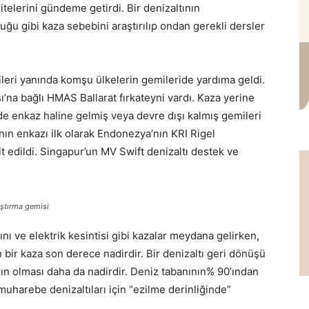
itelerini gündeme getirdi. Bir denizaltının
ğu gibi kaza sebebini araştırılıp ondan gerekli dersler
eri yanında komşu ülkelerin gemileride yardıma geldi.
na bağlı HMAS Ballarat fırkateyni vardı. Kaza yerine
e enkaz haline gelmiş veya devre dışı kalmış gemileri
nın enkazı ilk olarak Endonezya’nın KRI Rigel
it edildi. Singapur’un MV Swift denizaltı destek ve
aştırma gemisi
ı ve elektrik kesintisi gibi kazalar meydana gelirken,
 bir kaza son derece nadirdir. Bir denizaltı geri dönüşü
rın olması daha da nadirdir. Deniz tabanının% 90’ından
uharebe denizaltıları için “ezilme derinliğinde”