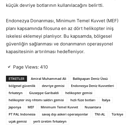
küçük devriye botlarının kullanılacağını belirtti.
Endonezya Donanması, Minimum Temel Kuvvet (MEF)
planı kapsamında filosuna en az dört helikopter iniş
iskelesi eklemeyi planlıyor. Bu kapsamda, bölgesel
güvenliğin sağlanması ve donanmanın operasyonel
kapasitesinin artırılması hedefleniyor.
Page Views:
410
ETIKETLER
Amiral Muhammad Ali
Balikpapan Deniz Üssü
bölgesel güvenlik
devriye gemisi
Endonezya Deniz Kuvvetleri
fırkateyn
Giuseppe Garibaldi
helikopter gemisi
helikopter iniş rıhtımı saldırı gemisi
hızlı füze botları
İtalya
Japonya
MEF
Minimum Temel Kuvvet
Nusantara
PT PAL Indonesia
savaş dışı askeri operasyonlar
TNI-AL
Türkiye
uçak gemisi
yerli üretim fırkateyn