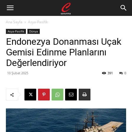
Ana Sayfa
Asya-Pasifik
Asya-Pasifik
Dünya
Endonezya Donanması Uçak
Gemisi Edinme Planlarını
Değerlendiriyor
10 Şubat 2025
391
0