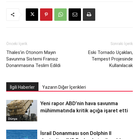
Önceki İçerik
Sonraki İçerik
Thales’in Otonom Mayın
Eski Tornado Uçakları,
Savunma Sistemi Fransız
Tempest Projesinde
Donanmasına Teslim Edildi
Kullanılacak
İlgili Haberler
Yazarın Diğer İçerikleri
Yeni rapor ABD’nin hava savunma
mühimmatında kritik açığa işaret etti
Dünya
İsrail Donanması son Dolphin II