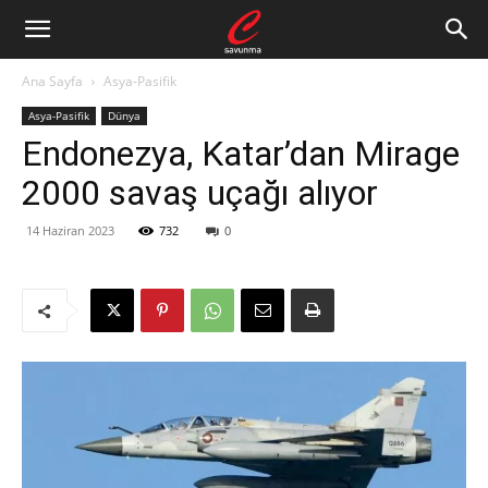
Ana Sayfa
Asya-Pasifik
Asya-Pasifik
Dünya
Endonezya, Katar’dan Mirage
2000 savaş uçağı alıyor
14 Haziran 2023
732
0