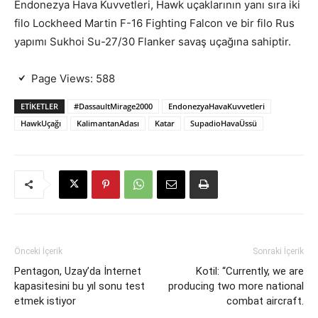
Endonezya Hava Kuvvetleri, Hawk uçaklarının yanı sıra iki
filo Lockheed Martin F-16 Fighting Falcon ve bir filo Rus
yapımı Sukhoi Su-27/30 Flanker savaş uçağına sahiptir.
Page Views:
588
ETIKETLER
#DassaultMirage2000
EndonezyaHavaKuvvetleri
HawkUçağı
KalimantanAdası
Katar
SupadioHavaÜssü
Önceki İçerik
Sonraki İçerik
Pentagon, Uzay’da İnternet
Kotil: “Currently, we are
kapasitesini bu yıl sonu test
producing two more national
etmek istiyor
combat aircraft.