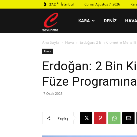
C
27.2
Cuma, Ağustos 7, 2026
Kar
İstanbul
C
KARA
DENIZ
HAV
Ana Sayfa
Hava
Erdoğan: 2 Bin Kilometre Menzill
savunma
Hava
Erdoğan: 2 Bin K
Füze Programına 
7 Ocak 2025
Paylaş