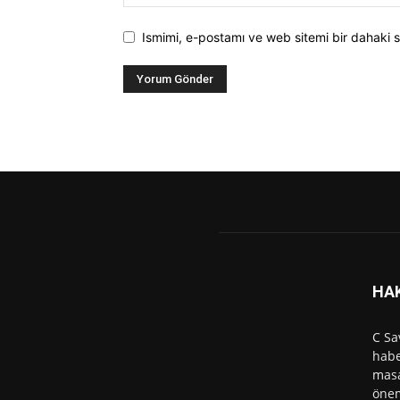
Ismimi, e-postamı ve web sitemi bir dahaki s
HA
C Sa
habe
masa
önem