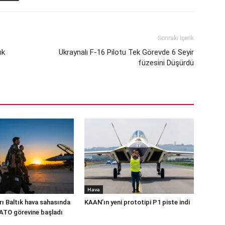
Sonraki İçerik
ık
Ukraynalı F-16 Pilotu Tek Görevde 6 Seyir
füzesini Düşürdü
Hava
rı Baltık hava sahasında
KAAN’ın yeni prototipi P1 piste indi
NATO görevine başladı