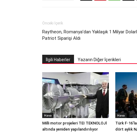
Önceki İçerik
Raytheon, Romanya’dan Yaklaşık 1 Milyar Dolarl
Patriot Siparişi Aldı
İlgili Haberler
Yazarın Diğer İçerikleri
Hava
Hava
Milli motor projeleri TEI TEKNOLOJİ
Türk F-16’la
altında yeniden yapılandırılıyor
dört aylık 