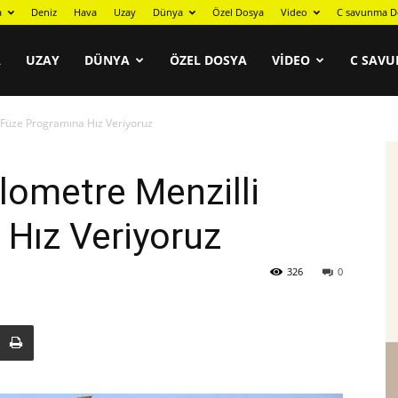
a
Deniz
Hava
Uzay
Dünya
Özel Dosya
Video
C savunma D
A
UZAY
DÜNYA
ÖZEL DOSYA
VIDEO
C SAVU
i Füze Programına Hız Veriyoruz
ilometre Menzilli
Hız Veriyoruz
326
0