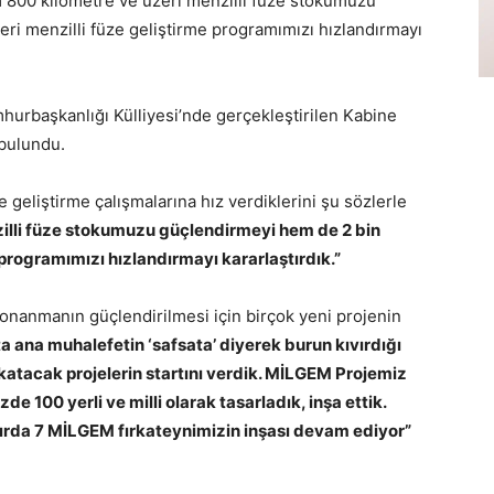
800 kilometre ve üzeri menzilli füze stokumuzu
ri menzilli füze geliştirme programımızı hızlandırmayı
rbaşkanlığı Külliyesi’nde gerçekleştirilen Kabine
 bulundu.
geliştirme çalışmalarına hız verdiklerini şu sözlerle
illi füze stokumuzu güçlendirmeyi hem de 2 bin
 programımızı hızlandırmayı kararlaştırdık.”
onanmanın güçlendirilmesi için birçok yeni projenin
a ana muhalefetin ‘safsata’ diyerek burun kıvırdığı
tacak projelerin startını verdik. MİLGEM Projemiz
zde 100 yerli ve milli olarak tasarladık, inşa ettik.
ırda 7 MİLGEM fırkateynimizin inşası devam ediyor”