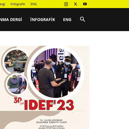
ergi
İnfografik
ENG
NMA DERGI
İNFOGRAFIK
ENG