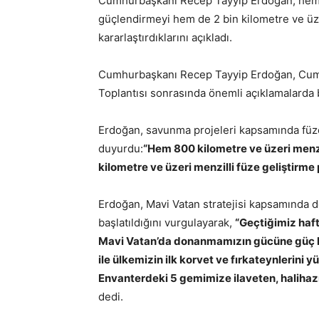
Cumhurbaşkanı Recep Tayyip Erdoğan, hem 
güçlendirmeyi hem de 2 bin kilometre ve üze
kararlaştırdıklarını açıkladı.
Cumhurbaşkanı Recep Tayyip Erdoğan, Cumhu
Toplantısı sonrasında önemli açıklamalarda
Erdoğan, savunma projeleri kapsamında füze 
duyurdu:
“Hem 800 kilometre ve üzeri menz
kilometre ve üzeri menzilli füze geliştirme
Erdoğan, Mavi Vatan stratejisi kapsamında d
başlatıldığını vurgulayarak,
“Geçtiğimiz haft
Mavi Vatan’da donanmamızın gücüne güç ka
ile ülkemizin ilk korvet ve fırkateynlerini yü
Envanterdeki 5 gemimize ilaveten, halihaz
dedi.