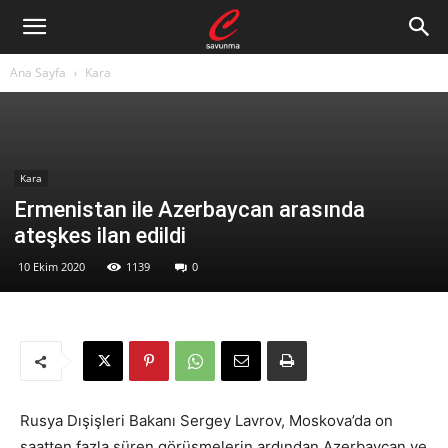
Ana Sayfa
Kara
Kara
Ermenistan ile Azerbaycan arasında
ateşkes ilan edildi
10 Ekim 2020
1139
0
Rusya Dışişleri Bakanı Sergey Lavrov, Moskova’da on
saatten fazla süren görüşmelerin ardından Azerbaycan ve