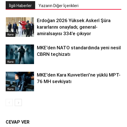
İlgili Haberler
Yazarın Diğer İçerikleri
Erdoğan 2026 Yüksek Askerî Şûra
kararlarını onayladı; general-
amiralsayısı 334’e çıkıyor
Kara
MKE’den NATO standardında yeni nesil
CBRN teçhizatı
Kara
MKE’den Kara Kuvvetleri’ne yüklü MPT-
76 MH sevkiyatı
Kara
CEVAP VER