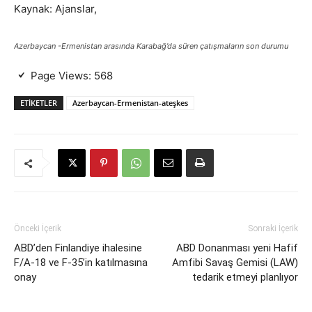
Kaynak: Ajanslar,
Azerbaycan -Ermenistan arasında Karabağ’da süren çatışmaların son durumu
Page Views:
568
ETIKETLER
Azerbaycan-Ermenistan-ateşkes
Önceki İçerik
Sonraki İçerik
ABD’den Finlandiye ihalesine
ABD Donanması yeni Hafif
F/A-18 ve F-35’in katılmasına
Amfibi Savaş Gemisi (LAW)
onay
tedarik etmeyi planlıyor