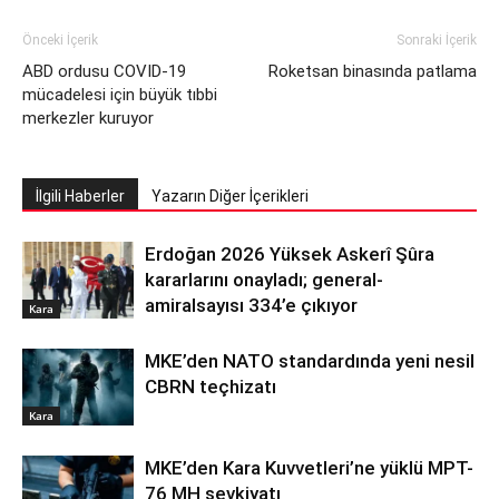
Önceki İçerik
Sonraki İçerik
ABD ordusu COVID-19
Roketsan binasında patlama
mücadelesi için büyük tıbbi
merkezler kuruyor
İlgili Haberler
Yazarın Diğer İçerikleri
Erdoğan 2026 Yüksek Askerî Şûra
kararlarını onayladı; general-
amiralsayısı 334’e çıkıyor
Kara
MKE’den NATO standardında yeni nesil
CBRN teçhizatı
Kara
MKE’den Kara Kuvvetleri’ne yüklü MPT-
76 MH sevkiyatı