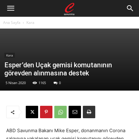
Ana Sayfa
Kara
Kara
Esper’den Uçak gemisi komutanının
görevden alınmasına destek
5 Nisan 2020
1165
0
ABD Savunma Bakanı Mike Esper, donanmanın Corona
salgınına yakalanan uçak gemisi komutanını görevden