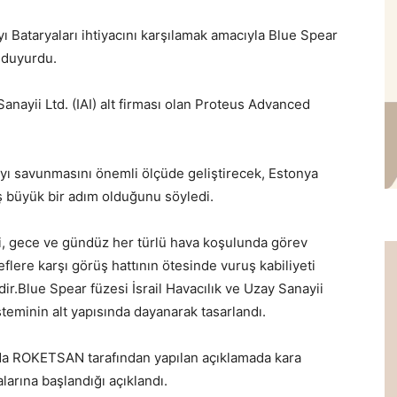
yı Bataryaları ihtiyacını karşılamak amacıyla
Blue Spear
i duyurdu.
anayii Ltd. (IAI) alt firması olan Proteus Advanced
ıyı savunmasını önemli ölçüde geliştirecek,
Estonya
ış büyük bir adım olduğunu söyledi.
i, gece ve gündüz her türlü hava koşulunda görev
flere karşı görüş hattının ötesinde vuruş kabiliyeti
ir.
Blue Spear füzesi
İsrail Havacılık ve Uzay Sanayii
isteminin alt yapısında dayanarak tasarlandı.
da ROKETSAN tarafından yapılan açıklamada kara
arına başlandığı açıklandı.