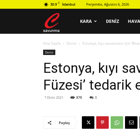
C
30.9
Perşembe, Ağustos 6, 2026
İstanbul
C
KARA
DENIZ
HAV
Ana Sayfa
Deniz
Estonya, kıyı savunması için ‘Blu
savunma
Deniz
Estonya, kıyı s
Füzesi’ tedarik
7 Ekim 2021
878
0
Paylaş