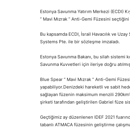
Estonya Savunma Yatırım Merkezi (ECDI)
Kı
” Mavi Mızrak ” Anti-Gemi Füzesini seçtiğin
Bu kapsamda ECDI, İsrail Havacılık ve Uzay S
Systems Pte. ile bir sözleşme imzaladı.
Estonya Savunma Bakanı, bu silah sistemi k
Savunma Kuvvetleri için ileriye doğru atılm
Blue Spear ” Mavi Mızrak ” Anti-Gemi Füzes
yapabiliyor.Denizdeki hareketli ve sabit hede
sağlayan füzenin maksimum menzili 290km’d
şirketi tarafından geliştirilen Gabriel füze s
Geçtiğimiz ay düzenlenen IDEF 2021 fuarın
tabanlı ATMACA füzesinin geliştirme çalışmal