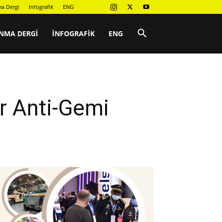
a Dergi
İnfografik
ENG
NMA DERGI
İNFOGRAFIK
ENG
ar Anti-Gemi