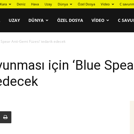
Kara
Deniz
Hava
Uzay
Dünya
Özel Dosya
Video
C savunm
A
UZAY
DÜNYA
ÖZEL DOSYA
VIDEO
C SAVU
e Spear Anti-Gemi Füzesi’ tedarik edecek
avunması için ‘Blue Spe
 edecek