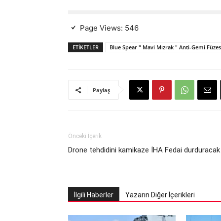
Page Views:
546
ETIKETLER
Blue Spear " Mavi Mızrak " Anti-Gemi Füzes
Paylaş
Önceki İçerik
Drone tehdidini kamikaze İHA Fedai durduracak
İlgili Haberler
Yazarın Diğer İçerikleri