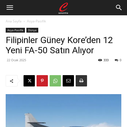
Ana Sayfa
Asya-Pasifik
Asya-Pasifik
Dünya
Filipinler Güney Kore’den 12
Yeni FA-50 Satın Alıyor
22 Ocak 2025
333
0