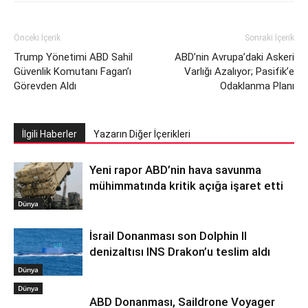
Önceki İçerik
Sonraki İçerik
Trump Yönetimi ABD Sahil
ABD’nin Avrupa’daki Askeri
Güvenlik Komutanı Fagan’ı
Varlığı Azalıyor; Pasifik’e
Görevden Aldı
Odaklanma Planı
İlgili Haberler
Yazarın Diğer İçerikleri
Yeni rapor ABD’nin hava savunma
mühimmatında kritik açığa işaret etti
Dünya
İsrail Donanması son Dolphin II
denizaltısı INS Drakon’u teslim aldı
Dünya
Dünya
ABD Donanması, Saildrone Voyager