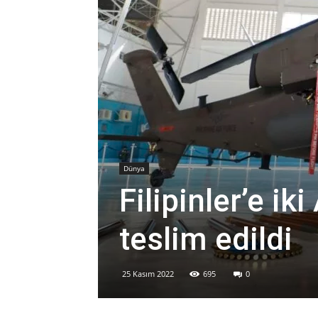
Dünya
Filipinler’e ik
teslim edildi
25 Kasım 2022
695
0