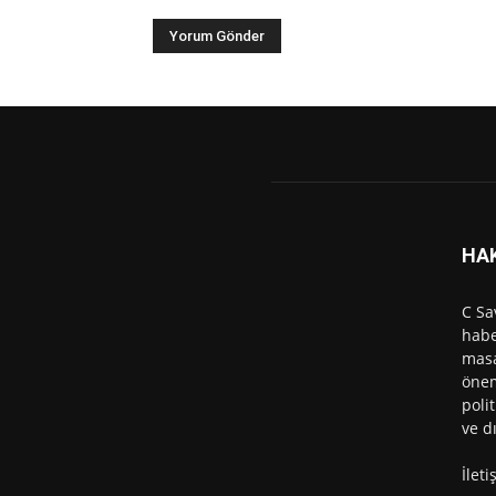
HA
C Sa
habe
masa
önem
polit
ve d
İlet