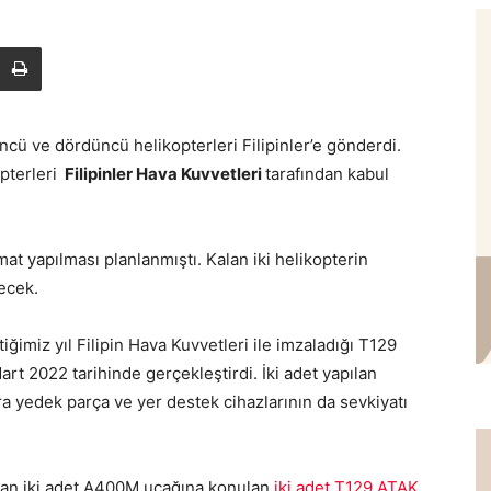
cü ve dördüncü helikopterleri Filipinler’e gönderdi.
opterleri
Filipinler Hava Kuvvetleri
tarafından kabul
mat yapılması planlanmıştı. Kalan iki helikopterin
lecek.
ğimiz yıl Filipin Hava Kuvvetleri ile imzaladığı T129
art 2022 tarihinde gerçekleştirdi. İki adet yapılan
ra yedek parça ve yer destek cihazlarının da sevkiyatı
an iki adet A400M uçağına konulan
iki adet T129 ATAK