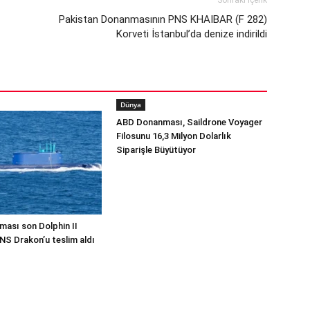
Sonraki İçerik
Pakistan Donanmasının PNS KHAIBAR (F 282)
Korveti İstanbul’da denize indirildi
Dünya
ABD Donanması, Saildrone Voyager
Filosunu 16,3 Milyon Dolarlık
Siparişle Büyütüyor
ması son Dolphin II
INS Drakon’u teslim aldı