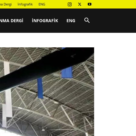
a Dergi
İnfografik
ENG
NMA DERGI
İNFOGRAFIK
ENG