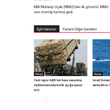
Önceki İçerik
Milli Muharip Uçak (MMU)’dan ilk görüntü: MMU
son montaj hattına girdi
İlgili Haberler
Yazarın Diğer İçerikleri
Dünya
Dünya
Yeni rapor ABD’nin hava savunma
İsrail Donan
mühimmatında kritik açığa işaret
denizaltısı 
etti