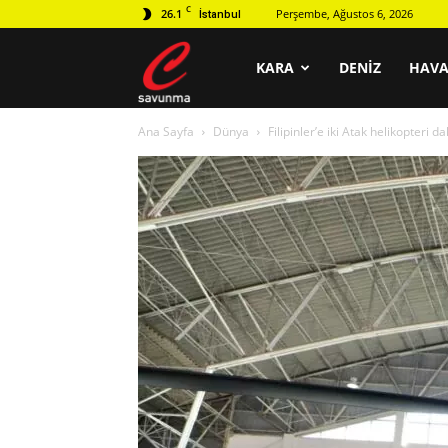
C
26.1
Perşembe, Ağustos 6, 2026
İstanbul
C
KARA
DENIZ
HAV
Ana Sayfa
Dünya
Filipinler’e iki Atak helikopteri d
savunma