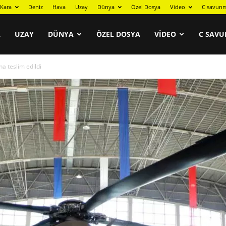
Kara
Deniz
Hava
Uzay
Dünya
Özel Dosya
Video
C savunm
A
UZAY
DÜNYA
ÖZEL DOSYA
VIDEO
C SAVU
aha teslim edildi