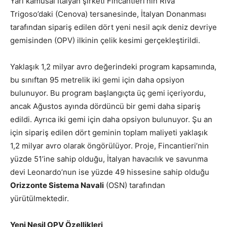
Yarı kamusal İtalyan şirketi Fincantieri’nin Riva
Trigoso’daki (Cenova) tersanesinde, İtalyan Donanması
tarafından sipariş edilen dört yeni nesil açık deniz devriye
gemisinden (OPV) ilkinin çelik kesimi gerçekleştirildi.
Yaklaşık 1,2 milyar avro değerindeki program kapsamında,
bu sınıftan 95 metrelik iki gemi için daha opsiyon
bulunuyor. Bu program başlangıçta üç gemi içeriyordu,
ancak Ağustos ayında dördüncü bir gemi daha sipariş
edildi. Ayrıca iki gemi için daha opsiyon bulunuyor. Şu an
için sipariş edilen dört geminin toplam maliyeti yaklaşık
1,2 milyar avro olarak öngörülüyor. Proje, Fincantieri’nin
yüzde 51’ine sahip olduğu, İtalyan havacılık ve savunma
devi Leonardo’nun ise yüzde 49 hissesine sahip olduğu
Orizzonte Sistema Navali
(OSN) tarafından
yürütülmektedir.
Yeni Nesil OPV Özellikleri