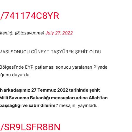
/741174C8YR
akanlığı (@tcsavunma)
July 27, 2022
MASI SONUCU CÜNEYT TAŞYÜREK ŞEHİT OLDU
 Bölgesi’nde EYP patlaması sonucu yaralanan Piyade
duğunu duyurdu.
h arkadaşımız 27 Temmuz 2022 tarihinde şehit
illi Savunma Bakanlığı mensupları adına Allah’tan
başsağlığı ve sabır dilerim.”
mesajını yayınladı.
M/SR9LSFR8BN