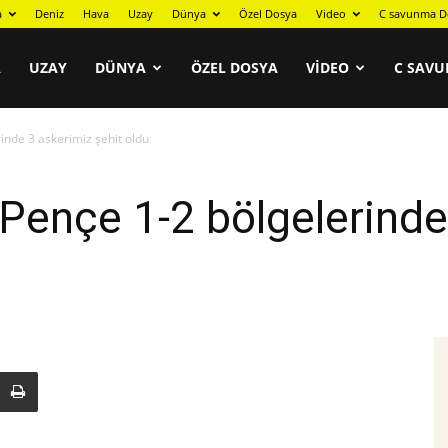
a
Deniz
Hava
Uzay
Dünya
Özel Dosya
Video
C savunma D
A
UZAY
DÜNYA
ÖZEL DOSYA
VIDEO
C SAVU
rinde 3 askerimiz şehit oldu
e Pençe 1-2 bölgelerind