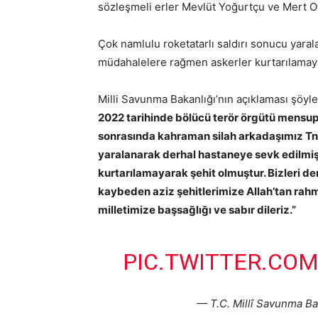
sözleşmeli erler Mevlüt Yoğurtçu ve Mert Ot
Çok namlulu roketatarlı saldırı sonucu yaral
müdahalelere rağmen askerler kurtarılamaya
Milli Savunma Bakanlığı’nın açıklaması şöyl
2022 tarihinde bölücü terör örgütü mensupla
sonrasında kahraman silah arkadaşımız Tnk.
yaralanarak derhal hastaneye sevk edilmi
kurtarılamayarak şehit olmuştur. Bizleri de
kaybeden aziz şehitlerimize Allah’tan rahmet,
milletimize başsağlığı ve sabır dileriz.”
PIC.TWITTER.CO
— T.C. Millî Savunma B