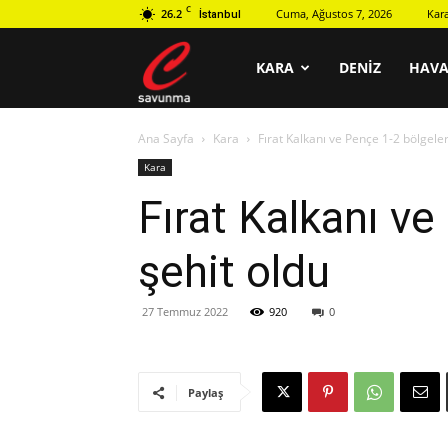
C
26.2
Cuma, Ağustos 7, 2026
Kar
İstanbul
C
KARA
DENIZ
HAV
Ana Sayfa
Kara
Fırat Kalkanı ve Pençe 1-2 bölgele
savunma
Kara
Fırat Kalkanı v
şehit oldu
27 Temmuz 2022
920
0
Paylaş