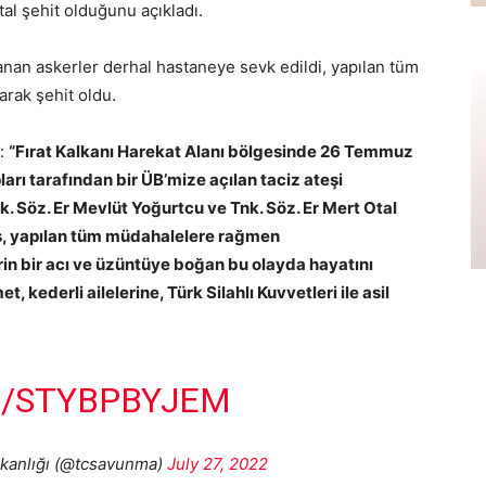
al şehit olduğunu açıkladı.
anan askerler derhal hastaneye sevk edildi, yapılan tüm
rak şehit oldu.
e:
“Fırat Kalkanı Harekat Alanı bölgesinde 26 Temmuz
rı tarafından bir ÜB’mize açılan taciz ateşi
 Söz. Er Mevlüt Yoğurtcu ve Tnk. Söz. Er Mert Otal
ş, yapılan tüm müdahalelere rağmen
rin bir acı ve üzüntüye boğan bu olayda hayatını
 kederli ailelerine, Türk Silahlı Kuvvetleri ile asil
M/STYBPBYJEM
akanlığı (@tcsavunma)
July 27, 2022