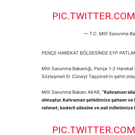
PIC.TWITTER.COM
— T.C. Millî Savunma B
PENÇE HAREKAT BÖLGESİNDE EYP PATLA
Milli Savunma Bakanlığı, Pençe 1-2 Harekat
Sözleşmeli Er Cüneyt Taşyürek’in şehit ol
Milli Savunma Bakanı AKAR,
“Kahraman sila
olmuştur. Kahraman şehidimize şahsım ve M
rahmet; kederli ailesine ve asil milletimize 
PIC.TWITTER.CO