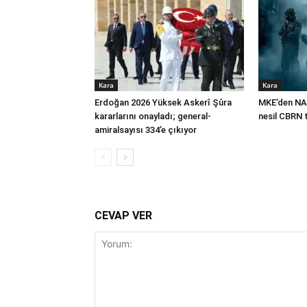
Kara
Kara
Erdoğan 2026 Yüksek Askerî Şûra
MKE’den NA
kararlarını onayladı; general-
nesil CBRN 
amiralsayısı 334’e çıkıyor
CEVAP VER