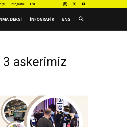
ergi
İnfografik
ENG
NMA DERGI
İNFOGRAFIK
ENG
e 3 askerimiz