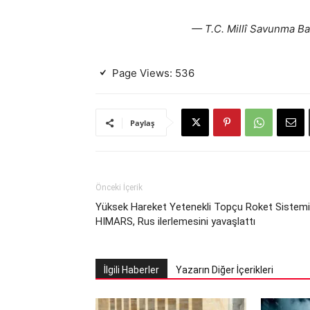
— T.C. Millî Savunma B
Page Views:
536
Paylaş
Önceki İçerik
Yüksek Hareket Yetenekli Topçu Roket Sistemi
HIMARS, Rus ilerlemesini yavaşlattı
İlgili Haberler
Yazarın Diğer İçerikleri