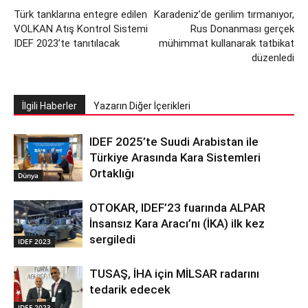
Türk tanklarına entegre edilen
Karadeniz’de gerilim tırmanıyor,
VOLKAN Atış Kontrol Sistemi
Rus Donanması gerçek
IDEF 2023’te tanıtılacak
mühimmat kullanarak tatbikat
düzenledi
İlgili Haberler
Yazarın Diğer İçerikleri
IDEF 2025’te Suudi Arabistan ile
Türkiye Arasında Kara Sistemleri
Ortaklığı
Dünya
OTOKAR, IDEF’23 fuarında ALPAR
İnsansız Kara Aracı’nı (İKA) ilk kez
sergiledi
IDEF 2023
TUSAŞ, İHA için MİLSAR radarını
tedarik edecek
IDEF 2023