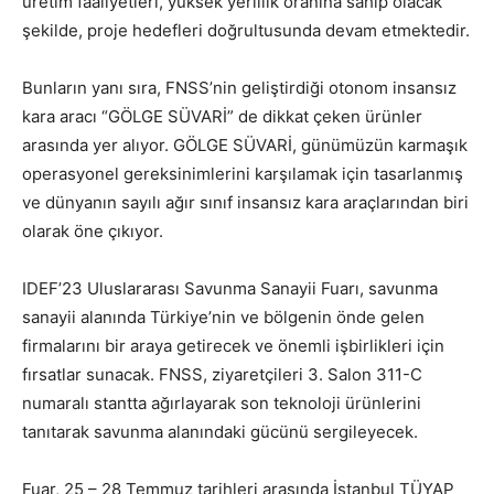
üretim faaliyetleri, yüksek yerlilik oranına sahip olacak
şekilde, proje hedefleri doğrultusunda devam etmektedir.
Bunların yanı sıra, FNSS’nin geliştirdiği otonom insansız
kara aracı “GÖLGE SÜVARİ” de dikkat çeken ürünler
arasında yer alıyor. GÖLGE SÜVARİ, günümüzün karmaşık
operasyonel gereksinimlerini karşılamak için tasarlanmış
ve dünyanın sayılı ağır sınıf insansız kara araçlarından biri
olarak öne çıkıyor.
IDEF’23 Uluslararası Savunma Sanayii Fuarı, savunma
sanayii alanında Türkiye’nin ve bölgenin önde gelen
firmalarını bir araya getirecek ve önemli işbirlikleri için
fırsatlar sunacak. FNSS, ziyaretçileri 3. Salon 311-C
numaralı stantta ağırlayarak son teknoloji ürünlerini
tanıtarak savunma alanındaki gücünü sergileyecek.
Fuar, 25 – 28 Temmuz tarihleri arasında İstanbul TÜYAP