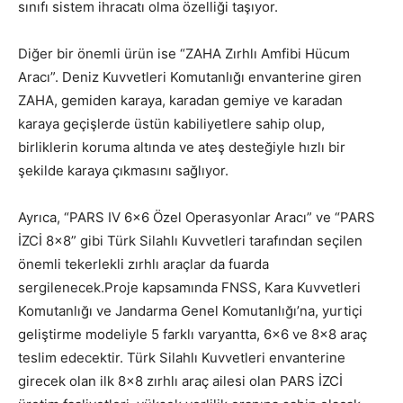
sınıfı sistem ihracatı olma özelliği taşıyor.
Diğer bir önemli ürün ise “ZAHA Zırhlı Amfibi Hücum
Aracı”. Deniz Kuvvetleri Komutanlığı envanterine giren
ZAHA, gemiden karaya, karadan gemiye ve karadan
karaya geçişlerde üstün kabiliyetlere sahip olup,
birliklerin koruma altında ve ateş desteğiyle hızlı bir
şekilde karaya çıkmasını sağlıyor.
Ayrıca, “PARS IV 6×6 Özel Operasyonlar Aracı” ve “PARS
İZCİ 8×8” gibi Türk Silahlı Kuvvetleri tarafından seçilen
önemli tekerlekli zırhlı araçlar da fuarda
sergilenecek.Proje kapsamında FNSS, Kara Kuvvetleri
Komutanlığı ve Jandarma Genel Komutanlığı’na, yurtiçi
geliştirme modeliyle 5 farklı varyantta, 6×6 ve 8×8 araç
teslim edecektir. Türk Silahlı Kuvvetleri envanterine
girecek olan ilk 8×8 zırhlı araç ailesi olan PARS İZCİ