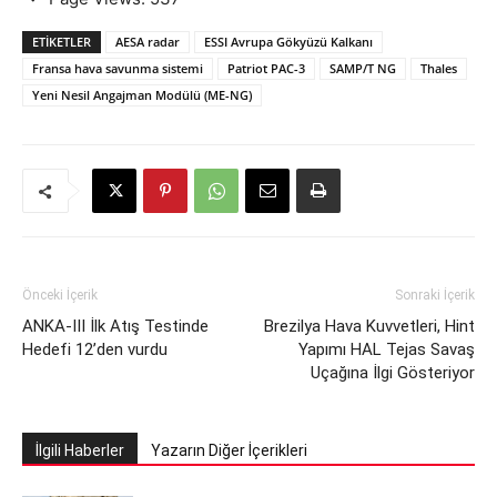
ETIKETLER
AESA radar
ESSI Avrupa Gökyüzü Kalkanı
Fransa hava savunma sistemi
Patriot PAC-3
SAMP/T NG
Thales
Yeni Nesil Angajman Modülü (ME-NG)
Önceki İçerik
Sonraki İçerik
ANKA-III İlk Atış Testinde
Brezilya Hava Kuvvetleri, Hint
Hedefi 12’den vurdu
Yapımı HAL Tejas Savaş
Uçağına İlgi Gösteriyor
İlgili Haberler
Yazarın Diğer İçerikleri