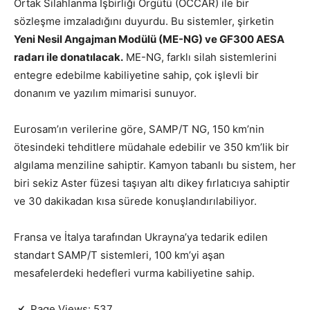
Ortak Silahlanma İşbirliği Örgütü (OCCAR) ile bir
sözleşme imzaladığını duyurdu. Bu sistemler, şirketin
Yeni Nesil Angajman Modülü (ME-NG) ve GF300 AESA
radarı ile donatılacak.
ME-NG, farklı silah sistemlerini
entegre edebilme kabiliyetine sahip, çok işlevli bir
donanım ve yazılım mimarisi sunuyor.
Eurosam’ın verilerine göre, SAMP/T NG, 150 km’nin
ötesindeki tehditlere müdahale edebilir ve 350 km’lik bir
algılama menziline sahiptir. Kamyon tabanlı bu sistem, her
biri sekiz Aster füzesi taşıyan altı dikey fırlatıcıya sahiptir
ve 30 dakikadan kısa sürede konuşlandırılabiliyor.
Fransa ve İtalya tarafından Ukrayna’ya tedarik edilen
standart SAMP/T sistemleri, 100 km’yi aşan
mesafelerdeki hedefleri vurma kabiliyetine sahip.
Page Views:
537