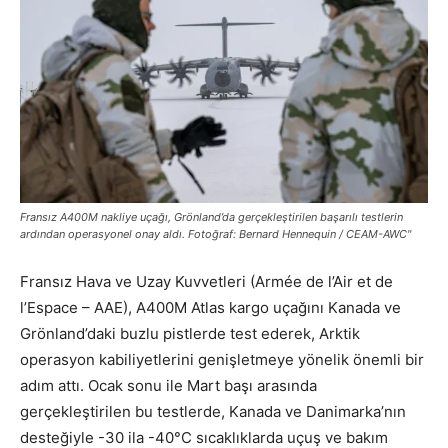
Fransız A400M nakliye uçağı, Grönland’da gerçekleştirilen başarılı testlerin
ardından operasyonel onay aldı. Fotoğraf: Bernard Hennequin / CEAM-AWC"
Fransız Hava ve Uzay Kuvvetleri (Armée de l’Air et de
l’Espace – AAE), A400M Atlas kargo uçağını Kanada ve
Grönland’daki buzlu pistlerde test ederek, Arktik
operasyon kabiliyetlerini genişletmeye yönelik önemli bir
adım attı. Ocak sonu ile Mart başı arasında
gerçekleştirilen bu testlerde, Kanada ve Danimarka’nın
desteğiyle -30 ila -40°C sıcaklıklarda uçuş ve bakım