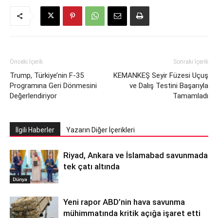
Önceki İçerik
Sonraki İçerik
Trump, Türkiye’nin F-35
KEMANKEŞ Seyir Füzesi Uçuş
Programına Geri Dönmesini
ve Dalış Testini Başarıyla
Değerlendiriyor
Tamamladı
İlgili Haberler
Yazarın Diğer İçerikleri
Riyad, Ankara ve İslamabad savunmada
tek çatı altında
Dünya
Yeni rapor ABD’nin hava savunma
mühimmatında kritik açığa işaret etti