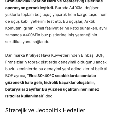
Grönland’daki Station Nord ve Mestersvig üslerinde
operasyon gerçekleştirdi.
Burada A400M, değişen
yüklerle toplam beş uçuş yaparak hem kargo taşıdı hem
de uçuş kabiliyetlerini test etti. Bu uçuşlar, Arktik
Komutanlığı’nın ikmal faaliyetlerine katkı sunarken, aynı
zamanda A400M’in buz pistlerine iniş yeteneğinin
sertifikasyonu sağlandı.
Danimarka Kraliyet Hava Kuvvetleri’nden Binbaşı BOF,
Fransızların toprak pistlerde deneyimli olduğunu ancak
buzlu zeminlerde bu deneyimi yeni edindiklerini belirtti.
BOF ayrıca,
“Eksi 30-40°C sıcaklıklarda contalar
gözenekli hale gelir, hidrolik kaçaklar oluşabilir,
bataryalar zayıflar. Bu yüzden uçaktan iner inmez
ısıtıcılar kullanılmalı”
dedi.
Stratejik ve Jeopolitik Hedefler