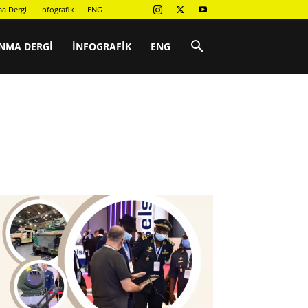
a Dergi
İnfografik
ENG
NMA DERGI
İNFOGRAFIK
ENG