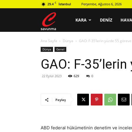
C
29.4
Perşembe, Ağustos 6, 2026
İstanbul
C
KARA
DENIZ
HAV
Ana Sayfa
Dünya
GAO: F-35’lerin yüzde 55 göreve
savunma
Dünya
Genel
GAO: F-35’lerin
22 Eylül 2023
629
0
Paylaş
ABD federal hükümetinin denetim ve incele