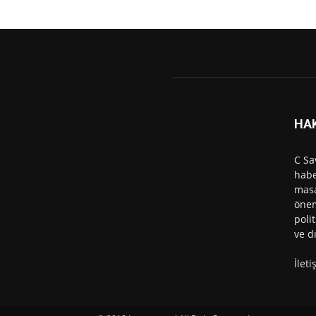
HA
C Sa
habe
masa
önem
polit
ve d
İlet