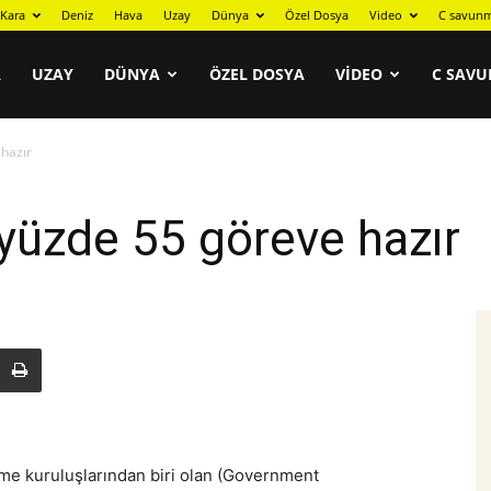
Kara
Deniz
Hava
Uzay
Dünya
Özel Dosya
Video
C savunm
A
UZAY
DÜNYA
ÖZEL DOSYA
VIDEO
C SAVU
 hazır
 yüzde 55 göreve hazır
me kuruluşlarından biri olan (Government