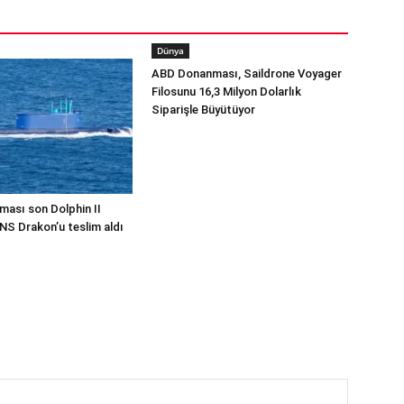
Dünya
ABD Donanması, Saildrone Voyager
Filosunu 16,3 Milyon Dolarlık
Siparişle Büyütüyor
ması son Dolphin II
INS Drakon’u teslim aldı