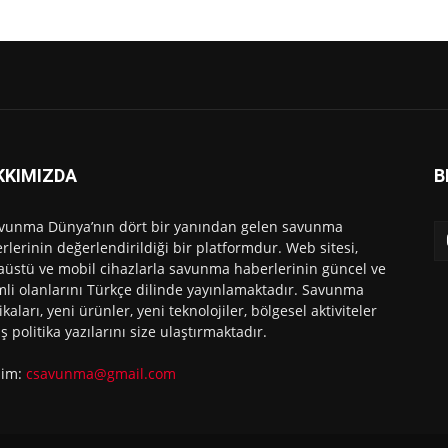
KKIMIZDA
B
vunma Dünya’nın dört bir yanından gelen savunma
rlerinin değerlendirildiği bir platformdur. Web sitesi,
üstü ve mobil cihazlarla savunma haberlerinin güncel ve
li olanlarını Türkçe dilinde yayınlamaktadır. Savunma
ikaları, yeni ürünler, yeni teknolojiler, bölgesel aktiviteler
ış politika yazılarını size ulaştırmaktadır.
işim:
csavunma@gmail.com