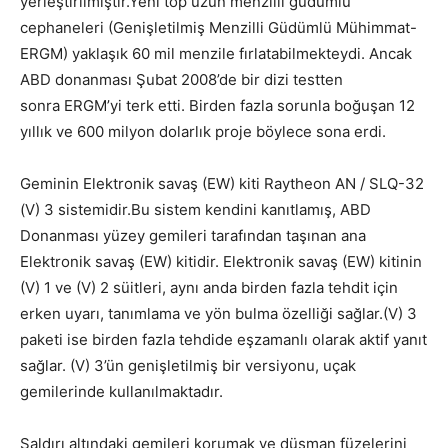
yerleştirilmiştir.Yeni top uzun menzilli güdümlü
cephaneleri (Genişletilmiş Menzilli Güdümlü Mühimmat-
ERGM) yaklaşık 60 mil menzile fırlatabilmekteydi. Ancak
ABD donanması Şubat 2008’de bir dizi testten
sonra ERGM’yi terk etti. Birden fazla sorunla boğuşan 12
yıllık ve 600 milyon dolarlık proje böylece sona erdi.
Geminin Elektronik savaş (EW) kiti Raytheon AN / SLQ-32
(V) 3 sistemidir.Bu sistem kendini kanıtlamış, ABD
Donanması yüzey gemileri tarafından taşınan ana
Elektronik savaş (EW) kitidir. Elektronik savaş (EW) kitinin
(V) 1 ve (V) 2 süitleri, aynı anda birden fazla tehdit için
erken uyarı, tanımlama ve yön bulma özelliği sağlar.(V) 3
paketi ise birden fazla tehdide eşzamanlı olarak aktif yanıt
sağlar. (V) 3’ün genişletilmiş bir versiyonu, uçak
gemilerinde kullanılmaktadır.
Saldırı altındaki gemileri korumak ve düşman füzelerini