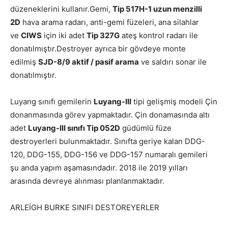
düzeneklerini kullanır.Gemi,
Tip 517H-1 uzun menzilli
2D
hava arama radarı, anti-gemi füzeleri, ana silahlar
ve
CIWS
için iki adet
Tip 327G
ateş kontrol radarı ile
donatılmıştır.Destroyer ayrıca bir gövdeye monte
edilmiş
SJD-8/9 aktif / pasif arama
ve saldırı sonar ile
donatılmıştır.
Luyang sınıfı gemilerin
Luyang-III
tipi gelişmiş modeli Çin
donanmasında görev yapmaktadır. Çin donamasında altı
adet
Luyang-III sınıfı Tip 052D
güdümlü füze
destroyerleri bulunmaktadır. Sınıfta geriye kalan DDG-
120, DDG-155, DDG-156 ve DDG-157 numaralı gemileri
şu anda yapım aşamasındadır. 2018 ile 2019 yılları
arasında devreye alınması planlanmaktadır.
ARLEİGH BURKE SINIFI DESTOREYERLER