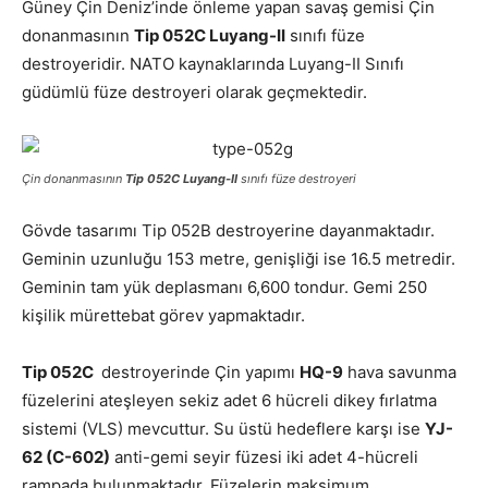
Güney Çin Deniz’inde önleme yapan savaş gemisi Çin
donanmasının
Tip 052C Luyang-II
sınıfı füze
destroyeridir. NATO kaynaklarında Luyang-II Sınıfı
güdümlü füze destroyeri olarak geçmektedir.
Çin donanmasının
Tip 052C Luyang-II
sınıfı füze destroyeri
Gövde tasarımı Tip 052B destroyerine dayanmaktadır.
Geminin uzunluğu 153 metre, genişliği ise 16.5 metredir.
Geminin tam yük deplasmanı 6,600 tondur. Gemi 250
kişilik mürettebat görev yapmaktadır.
Tip 052C
destroyerinde Çin yapımı
HQ-9
hava savunma
füzelerini ateşleyen sekiz adet 6 hücreli dikey fırlatma
sistemi (VLS) mevcuttur. Su üstü hedeflere karşı ise
YJ-
62 (C-602)
anti-gemi seyir füzesi iki adet 4-hücreli
rampada bulunmaktadır. Füzelerin maksimum