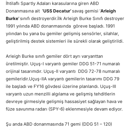
İhtilaflı Spartly Adaları karasularına giren ABD
Donanmasına ait
‘USS Decatur’
savaş gemisi ‘
Arleigh
Burke’
sınıfı destroyerdir.İlk Arleigh Burke Sınıfı destroyer
1991 yılında ABD donanmasında göreve başladı. 1991
yılından bu yana bu gemiler gelişmiş sensörler, silahlar,
geliştirilmiş destek sistemleri ile sürekli olarak geliştirildi.
Arleigh Burke sınıfı gemiler dört ayrı varyanttan
üretilmiştir. Uçuş-I varyantı gemiler DDG 51-71 numaralı
orijinal tasarımdır. Uçuş-II varyantı DDG 72-78 numaralı
gemileridir.Uçuş-IIA varyantı gemilerin tasarımı DDG 79
ile başladı ve FY16 gövdesi üzerine planlandı. Uçuş-III
varyantı uzun menzilli algılama ve gelişmiş tehditlerin
devreye girmesiyle gelişmiş hassasiyet sağlayan hava ve
füze savunma radarı (SPY-6) eklenmesiyle devam ediyor.
Şu anda ABD donanmasında 71 gemi (DDG 51 – 120)