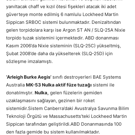
yanıltacak chaff ve kızıl ötesi fişekleri atacak iki adet
güverteye monte edilmiş 6 namlulu Lockheed Martin
Sippican SRBOC sistemi bulunmaktadır. Denizaltından
gelen torpidolara karşı ise Argon ST AN / SLQ-25A Nixie
torpido tuzak sistemini içermektedir. ABD donanması
Kasım 2006’da Nixie sisteminin (SLQ-25C) yükseltmiş,
Şubat 2008’de daha da yükselterek (SLQ-25D) için
sözleşme imzalamıştı.
‘Arleigh Burke Aegis’
sınıfı destroyerleri BAE Systems
Australia
MK-53 Nulka aktif füze tuzağı
sistemi ile
donatılmıştır.
Nulka,
gelen füzelerin gemiden
uzaklaşmasını sağlayan, gezinen bir roket
sistemidir.Sistem Canberra’daki Avustralya Savunma Bilim
Teknoloji Örgütü ve Massachusetts’teki Lockheed Martin
Sippican tarafından geliştirildi.ABD Donanmasında 100
den fazla gemide bu sistem kullanılmaktadır.