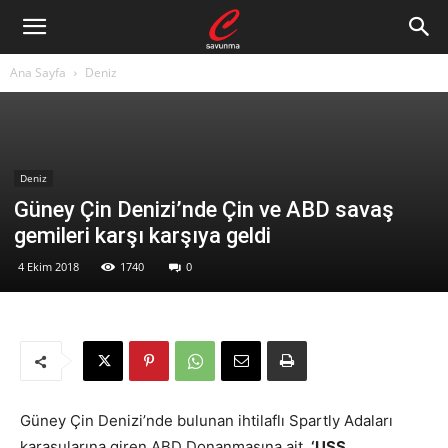
Ana Sayfa
Deniz
Deniz
Güney Çin Denizi’nde Çin ve ABD savaş
gemileri karşı karşıya geldi
4 Ekim 2018
1740
0
Güney Çin Denizi’nde bulunan ihtilaflı Spartly Adaları
karasularına giren ABD Donanmasına ait
‘USS