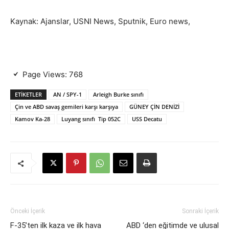
Kaynak: Ajanslar, USNI News, Sputnik, Euro news,
Page Views:
768
ETIKETLER
AN / SPY-1
Arleigh Burke sınıfı
Çin ve ABD savaş gemileri karşı karşıya
GÜNEY ÇİN DENİZİ
Kamov Ka-28
Luyang sınıfı Tip 052C
USS Decatu
Önceki İçerik
Sonraki İçerik
F-35’ten ilk kaza ve ilk hava
ABD ‘den eğitimde ve ulusal