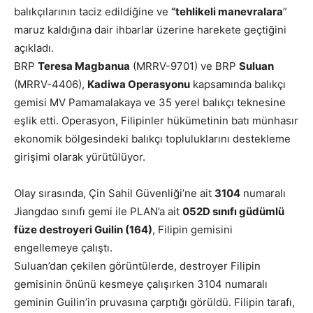
balıkçılarının taciz edildiğine ve
“tehlikeli manevralara
”
maruz kaldığına dair ihbarlar üzerine harekete geçtiğini
açıkladı.
BRP
Teresa Magbanua
(MRRV-9701) ve BRP
Suluan
(MRRV-4406),
Kadiwa Operasyonu
kapsamında balıkçı
gemisi MV Pamamalakaya ve 35 yerel balıkçı teknesine
eşlik etti. Operasyon, Filipinler hükümetinin batı münhasır
ekonomik bölgesindeki balıkçı topluluklarını destekleme
girişimi olarak yürütülüyor.
Olay sırasında, Çin Sahil Güvenliği’ne ait
3104
numaralı
Jiangdao sınıfı gemi ile PLAN’a ait
052D sınıfı güdümlü
füze destroyeri Guilin (164)
, Filipin gemisini
engellemeye çalıştı.
Suluan’dan çekilen görüntülerde, destroyer Filipin
gemisinin önünü kesmeye çalışırken 3104 numaralı
geminin Guilin’in pruvasına çarptığı görüldü. Filipin tarafı,