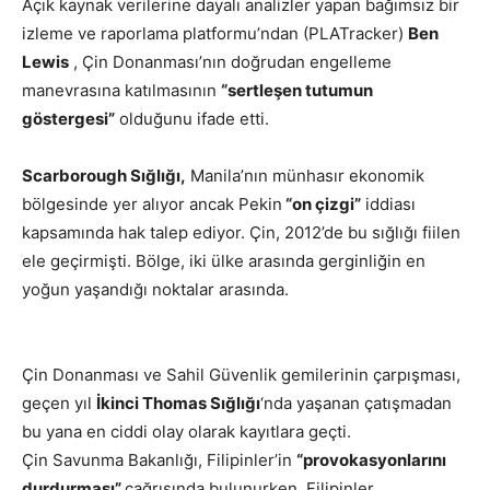
Açık kaynak verilerine dayalı analizler yapan bağımsız bir
izleme ve raporlama platformu’ndan (PLATracker)
Ben
Lewis
, Çin Donanması’nın doğrudan engelleme
manevrasına katılmasının
“sertleşen tutumun
göstergesi”
olduğunu ifade etti.
Scarborough Sığlığı,
Manila’nın münhasır ekonomik
bölgesinde yer alıyor ancak Pekin
“on çizgi”
iddiası
kapsamında hak talep ediyor. Çin, 2012’de bu sığlığı fiilen
ele geçirmişti. Bölge, iki ülke arasında gerginliğin en
yoğun yaşandığı noktalar arasında.
Çin Donanması ve Sahil Güvenlik gemilerinin çarpışması,
geçen yıl
İkinci Thomas Sığlığı
‘nda yaşanan çatışmadan
bu yana en ciddi olay olarak kayıtlara geçti.
Çin Savunma Bakanlığı, Filipinler’in
“provokasyonlarını
durdurması”
çağrısında bulunurken, Filipinler