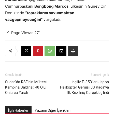
Cumhurbaşkanı
Bongbong Marcos
, ülkesinin Güney Çin
Denizi’nde
“topraklarını savunmaktan
vazgeçmeyeceğini”
vurguladı.
Page Views:
271
Önceki İçerik
Sonraki İçerik
Sudan’da RSF’nin Mülteci
İngiliz F-35B’leri Japon
Kampına Saldırısı: 40 Ölü,
Helikopter Gemisi JS Kaga’ya
Onlarca Yaralı
İlk Kez İniş Gerçekleştirdi
İlgili Haberler
Yazarın Diğer İçerikleri