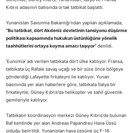
Kıbrıs adasının batısında ortak tatbikat başlattı.
Yunanistan Savunma Bakanlığı’ndan yapılan açıklamada,
“Bu tatbikat, dört Akdeniz devletinin tansiyonu düşürme
politikası kapsamında hukukun üstünlüğüne yönelik
taahhütlerini ortaya koyma amacı taşıyor”
denildi.
‘Eunomia’ adı verilen tatbikata dört ülke katılıyor. Fransa,
tatbikata üç Rafale savaş uçağı ve bir süre önce bölgeye
gönderdiği Lafayette fırkateyni ile katılıyor. Yunan
basınında yer alan haberlere göre, tatbikata İtalya bir
fırkateynle, Güney Kıbrıs’da helikopter ve sahil güvenlik
gemileriyle katılıyor.
Tatbikatın koordinasyon merkezi Güney Kıbrıs’da bulunan
Baf kentinde yer alan Andreas Papandreu Hava Üssü
olduğu belirtildi. Yunanistan hava üssüne üç F-16