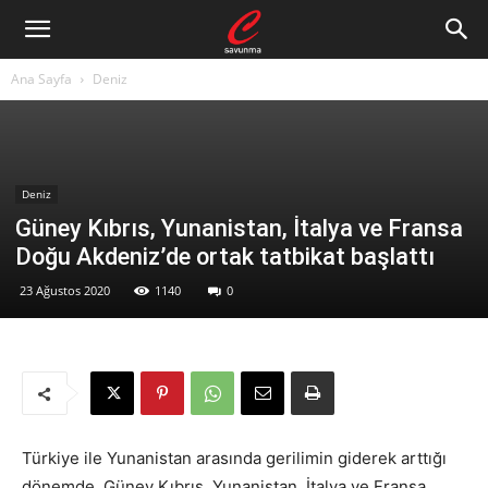
Ana Sayfa
Deniz
Deniz
Güney Kıbrıs, Yunanistan, İtalya ve Fransa
Doğu Akdeniz’de ortak tatbikat başlattı
23 Ağustos 2020
1140
0
Türkiye ile Yunanistan arasında gerilimin giderek arttığı
dönemde, Güney Kıbrıs, Yunanistan, İtalya ve Fransa