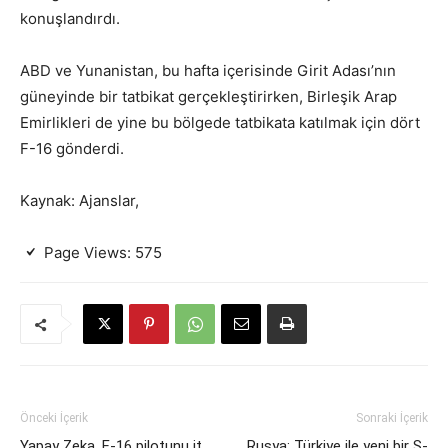
konuşlandırdı.
ABD ve Yunanistan, bu hafta içerisinde Girit Adası’nın
güneyinde bir tatbikat gerçekleştirirken, Birleşik Arap
Emirlikleri de yine bu bölgede tatbikata katılmak için dört
F-16 gönderdi.
Kaynak: Ajanslar,
Page Views:
575
Önceki İçerik
Sonraki İçerik
Yapay Zeka, F-16 pilotunu it
Rusya: Türkiye ile yeni bir S-