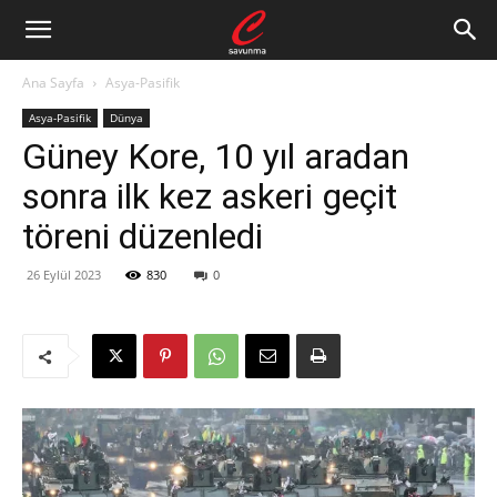
Ana Sayfa
Asya-Pasifik
Asya-Pasifik
Dünya
Güney Kore, 10 yıl aradan
sonra ilk kez askeri geçit
töreni düzenledi
26 Eylül 2023
830
0