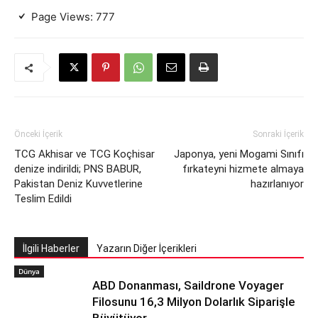
Page Views:
777
Önceki İçerik
Sonraki İçerik
TCG Akhisar ve TCG Koçhisar
Japonya, yeni Mogami Sınıfı
denize indirildi; PNS BABUR,
fırkateyni hizmete almaya
Pakistan Deniz Kuvvetlerine
hazırlanıyor
Teslim Edildi
İlgili Haberler
Yazarın Diğer İçerikleri
Dünya
ABD Donanması, Saildrone Voyager
Filosunu 16,3 Milyon Dolarlık Siparişle