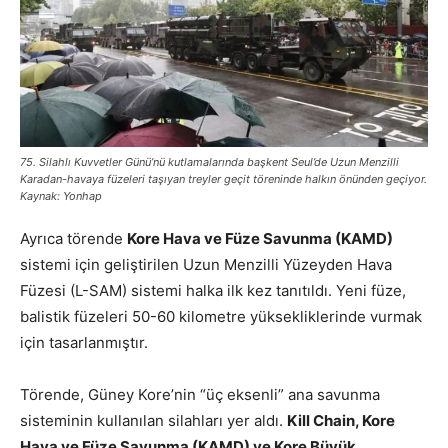
75. Silahlı Kuvvetler Günü’nü kutlamalarında başkent Seul’de Uzun Menzilli
Karadan-havaya füzeleri taşıyan treyler geçit töreninde halkın önünden geçiyor.
Kaynak: Yonhap
Ayrıca törende
Kore Hava ve Füze Savunma (KAMD)
sistemi için geliştirilen Uzun Menzilli Yüzeyden Hava
Füzesi (L-SAM) sistemi halka ilk kez tanıtıldı. Yeni füze,
balistik füzeleri 50-60 kilometre yüksekliklerinde vurmak
için tasarlanmıştır.
Törende, Güney Kore’nin “üç eksenli” ana savunma
sisteminin kullanılan silahları yer aldı.
Kill Chain, Kore
Hava ve Füze Savunma (KAMD) ve Kore Büyük