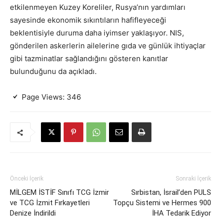
etkilenmeyen Kuzey Koreliler, Rusya’nın yardımları
sayesinde ekonomik sıkıntıların hafifleyeceği
beklentisiyle duruma daha iyimser yaklaşıyor. NIS,
gönderilen askerlerin ailelerine gıda ve günlük ihtiyaçlar
gibi tazminatlar sağlandığını gösteren kanıtlar
bulunduğunu da açıkladı.
Page Views:
346
Önceki İçerik
Sonraki İçerik
MİLGEM İSTİF Sınıfı TCG İzmir
Sırbistan, İsrail’den PULS
ve TCG İzmit Fırkayetleri
Topçu Sistemi ve Hermes 900
Denize İndirildi
İHA Tedarik Ediyor