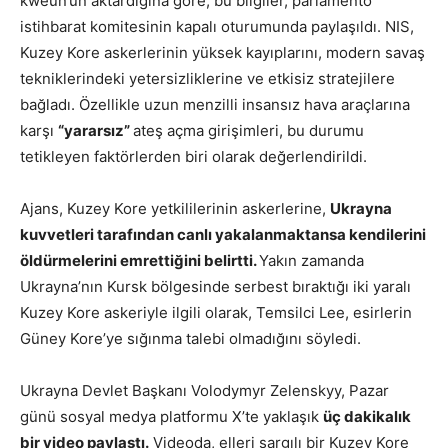
kweun’un aktardığına göre, bu bilgiler, parlamento
istihbarat komitesinin kapalı oturumunda paylaşıldı. NIS,
Kuzey Kore askerlerinin yüksek kayıplarını, modern savaş
tekniklerindeki yetersizliklerine ve etkisiz stratejilere
bağladı. Özellikle uzun menzilli insansız hava araçlarına
karşı
“yararsız”
ateş açma girişimleri, bu durumu
tetikleyen faktörlerden biri olarak değerlendirildi.
Ajans, Kuzey Kore yetkililerinin askerlerine,
Ukrayna
kuvvetleri tarafından canlı yakalanmaktansa kendilerini
öldürmelerini emrettiğini belirtti.
Yakın zamanda
Ukrayna’nın Kursk bölgesinde serbest bıraktığı iki yaralı
Kuzey Kore askeriyle ilgili olarak, Temsilci Lee, esirlerin
Güney Kore’ye sığınma talebi olmadığını söyledi.
Ukrayna Devlet Başkanı Volodymyr Zelenskyy, Pazar
günü sosyal medya platformu X’te yaklaşık
üç dakikalık
bir video paylaştı.
Videoda, elleri sargılı bir Kuzey Kore