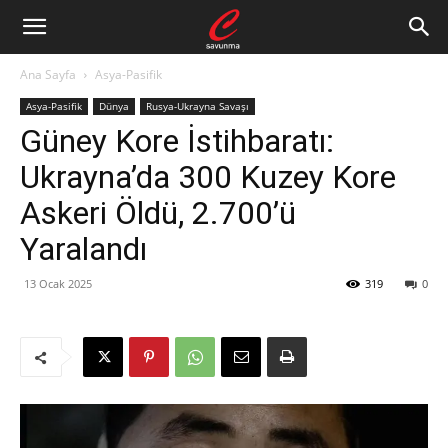
Ana Sayfa
Asya-Pasifik
Asya-Pasifik
Dünya
Rusya-Ukrayna Savaşı
Güney Kore İstihbaratı:
Ukrayna’da 300 Kuzey Kore
Askeri Öldü, 2.700’ü
Yaralandı
13 Ocak 2025
319
0