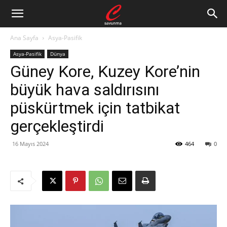
Ana Sayfa
Asya-Pasifik
Asya-Pasifik
Dünya
Güney Kore, Kuzey Kore’nin
büyük hava saldırısını
püskürtmek için tatbikat
gerçekleştirdi
16 Mayıs 2024
464
0