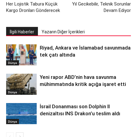
Her Lojistik Tabura Küçük
Yıl Gecikebilir, Teknik Sorunlar
Kargo Dronları Gönderecek
Devam Ediyor
İlgili Haberler
Yazarın Diğer İçerikleri
Riyad, Ankara ve İslamabad savunmada
tek çatı altında
Dünya
Yeni rapor ABD’nin hava savunma
mühimmatında kritik açığa işaret etti
Dünya
İsrail Donanması son Dolphin II
denizaltısı INS Drakon’u teslim aldı
Dünya