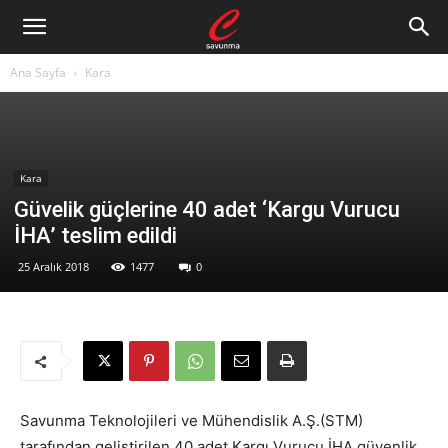
Ana Sayfa
Kara
Kara
Güvelik güçlerine 40 adet ‘Kargu Vurucu
İHA’ teslim edildi
25 Aralık 2018
1477
0
Savunma Teknolojileri ve Mühendislik A.Ş.(STM)
tarafından geliştirilen 40 adet Kargı Vurucu İHA güvenlik