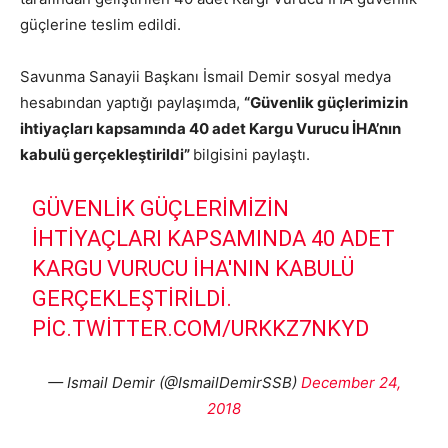
güçlerine teslim edildi.
Savunma Sanayii Başkanı İsmail Demir sosyal medya
hesabından yaptığı paylaşımda,
“Güvenlik güçlerimizin
ihtiyaçları kapsamında 40 adet Kargu Vurucu İHA’nın
kabulü gerçekleştirildi”
bilgisini paylaştı.
GÜVENLIK GÜÇLERIMIZIN
IHTIYAÇLARI KAPSAMINDA 40 ADET
KARGU VURUCU İHA'NIN KABULÜ
GERÇEKLEŞTIRILDI.
PIC.TWITTER.COM/URKKZ7NKYD
— Ismail Demir (@IsmailDemirSSB)
December 24,
2018