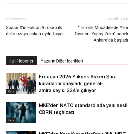
Önceki İçerik
Sonraki İçerik
Space X’in Falcon 9 roketi ilk
“Terörle Mücadelede Yeni
defa uzaya askeri uydu taşıdı
Oyuncu: Yapay Zeka” paneli
Ankara’da başladı
İlgili Haberler
Yazarın Diğer İçerikleri
Erdoğan 2026 Yüksek Askerî Şûra
kararlarını onayladı; general-
amiralsayısı 334’e çıkıyor
Kara
MKE’den NATO standardında yeni nesil
CBRN teçhizatı
Kara