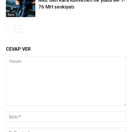
MKE’den Kara Kuvvetleri’ne yüklü MPT-
76 MH sevkiyatı
Kara
CEVAP VER