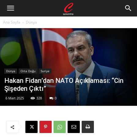
Ana Sayfa
Dünya
Dünya
Orta Doğu
Suriye
Hakan Fidan’dan NATO Açıklaması: “Cin
Şişeden Çıktı”
6 Mart 2025
328
0