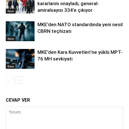
kararlarını onayladı; general-
amiralsayısı 334’e çıkıyor
Kara
MKE’den NATO standardında yeni nesil
CBRN teçhizatı
Kara
MKE’den Kara Kuvvetleri’ne yüklü MPT-
76 MH sevkiyatı
Kara
CEVAP VER