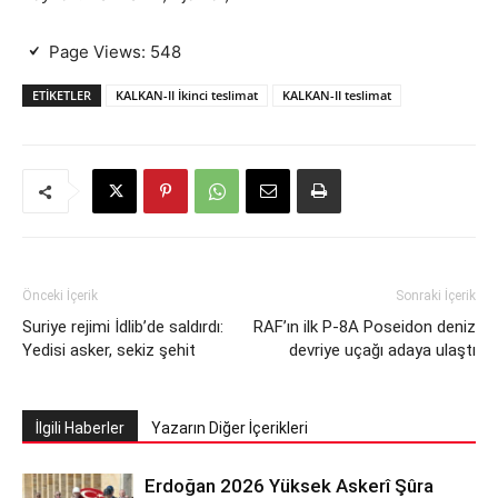
Page Views:
548
ETIKETLER
KALKAN-II İkinci teslimat
KALKAN-II teslimat
Önceki İçerik
Sonraki İçerik
Suriye rejimi İdlib’de saldırdı:
RAF’ın ilk P-8A Poseidon deniz
Yedisi asker, sekiz şehit
devriye uçağı adaya ulaştı
İlgili Haberler
Yazarın Diğer İçerikleri
Erdoğan 2026 Yüksek Askerî Şûra