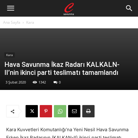
Ana Sayfa
Kara
Kara
Hava Savunma İkaz Radarı KALKALN-
II’nin ikinci parti teslimatı tamamlandı
3 Şubat 2020
1342
0
Kara Kuvvetleri Komutanlığı’na Yeni Nesil Hava Savunma
Erken İkaz Radarının (KALKAN-II) ikinci parti teslimatı