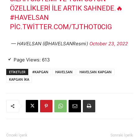
ÖZELLIKLERI ILE ARTIK SAHNEDE.🔥
#HAVELSAN
PIC.TWITTER.COM/TJTHOT0CIG
— HAVELSAN (@HAVELSANResmi)
October 23, 2022
Page Views:
613
ETIKETLER
#KAPGAN
HAVELSAN
HAVELSAN KAPGAN
KAPGAN İKA
Önceki İçerik
Sonraki İçerik