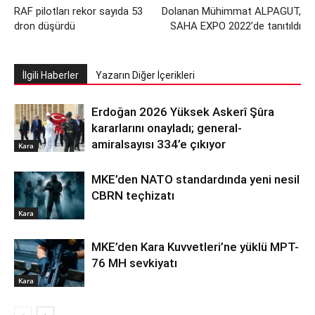
RAF pilotları rekor sayıda 53
Dolanan Mühimmat ALPAGUT,
dron düşürdü
SAHA EXPO 2022’de tanıtıldı
İlgili Haberler
Yazarın Diğer İçerikleri
Erdoğan 2026 Yüksek Askerî Şûra
kararlarını onayladı; general-
amiralsayısı 334’e çıkıyor
Kara
MKE’den NATO standardında yeni nesil
CBRN teçhizatı
Kara
MKE’den Kara Kuvvetleri’ne yüklü MPT-
76 MH sevkiyatı
Kara