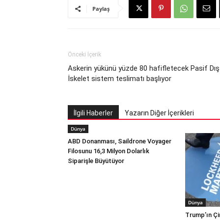
Paylaş
Önceki İçerik
Askerin yükünü yüzde 80 hafifletecek Pasif Dış
İskelet sistem teslimatı başlıyor
İlgili Haberler
Yazarın Diğer İçerikleri
Dünya
ABD Donanması, Saildrone Voyager
Filosunu 16,3 Milyon Dolarlık
Siparişle Büyütüyor
Dünya
Trump’ın Çi