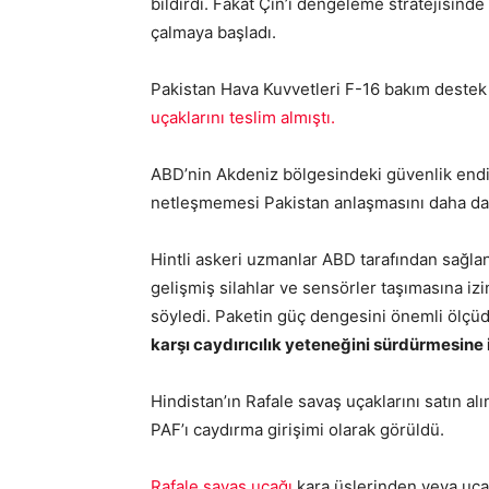
bildirdi. Fakat Çin’i dengeleme stratejisinde
çalmaya başladı.
Pakistan Hava Kuvvetleri F-16 bakım destek 
uçaklarını teslim almıştı.
ABD’nin Akdeniz bölgesindeki güvenlik endiş
netleşmemesi Pakistan anlaşmasını daha da il
Hintli askeri uzmanlar ABD tarafından sağla
gelişmiş silahlar ve sensörler taşımasına 
söyledi. Paketin güç dengesini önemli ölçü
karşı caydırıcılık yeteneğini sürdürmesine i
Hindistan’ın Rafale savaş uçaklarını satın 
PAF’ı caydırma girişimi olarak görüldü.
Rafale savaş uçağı
kara üslerinden veya uça