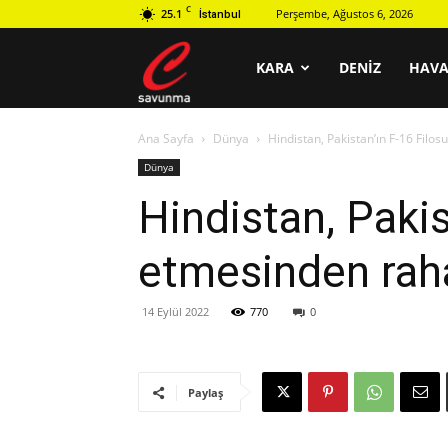
C
25.1
Perşembe, Ağustos 6, 2026
İstanbul
C
KARA
DENIZ
HAV
Ana Sayfa
Dünya
Hindistan, Pakistan’ın F-16 Fil
savunma
Dünya
Hindistan, Paki
etmesinden rah
14 Eylül 2022
770
0
Paylaş