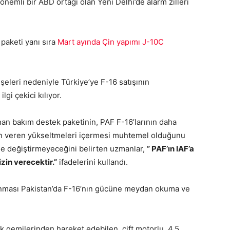
 önemli bir ABD ortağı olan Yeni Delhi’de alarm zilleri
paketi yanı sıra
Mart ayında Çin yapımı J-10C
eleri nedeniyle Türkiye’ye F-16 satışının
gi çekici kılıyor.
nan bakım destek paketinin, PAF F-16’larının daha
izin veren yükseltmeleri içermesi muhtemel olduğunu
de değiştirmeyeceğini belirten uzmanlar,
” PAF’ın IAF’a
zin verecektir.”
ifadelerini kullandı.
alınması Pakistan’da F-16’nın gücüne meydan okuma ve
k gemilerinden hareket edebilen, çift motorlu, 4.5.