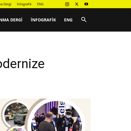
a Dergi
İnfografik
ENG
NMA DERGI
İNFOGRAFIK
ENG
odernize