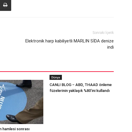
Sonraki İçerik
Elektronik harp kabiliyetli MARLIN SİDA denize
indi
Dünya
CANLI BLOG – ABD, THAAD önleme
füzelerinin yaklaşık %80’ini kullandı
n hamlesi sonrası