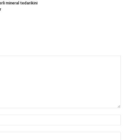
li mineral tedarikini
r