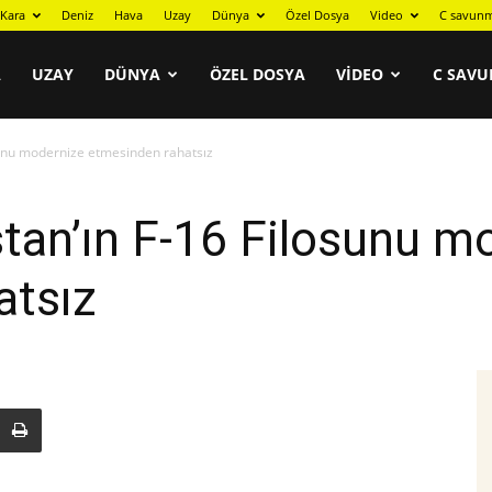
Kara
Deniz
Hava
Uzay
Dünya
Özel Dosya
Video
C savunm
A
UZAY
DÜNYA
ÖZEL DOSYA
VIDEO
C SAVU
osunu modernize etmesinden rahatsız
stan’ın F-16 Filosunu m
atsız