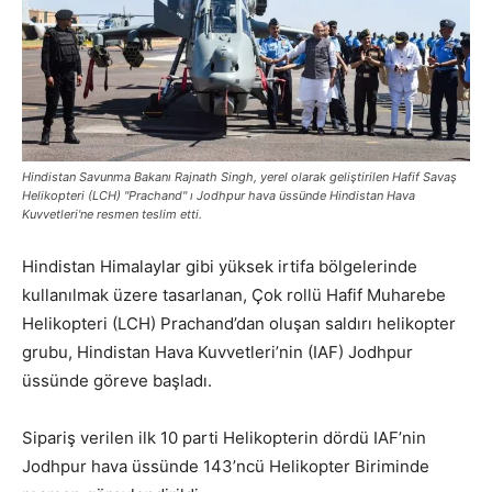
Hindistan Savunma Bakanı Rajnath Singh, yerel olarak geliştirilen Hafif Savaş
Helikopteri (LCH) "Prachand" ı Jodhpur hava üssünde Hindistan Hava
Kuvvetleri'ne resmen teslim etti.
Hindistan Himalaylar gibi yüksek irtifa bölgelerinde
kullanılmak üzere tasarlanan, Çok rollü Hafif Muharebe
Helikopteri (LCH) Prachand’dan oluşan saldırı helikopter
grubu, Hindistan Hava Kuvvetleri’nin (IAF) Jodhpur
üssünde göreve başladı.
Sipariş verilen ilk 10 parti Helikopterin dördü IAF’nin
Jodhpur hava üssünde 143’ncü Helikopter Biriminde