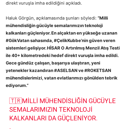
direkt vuruşla imha edildiğini açıkladı.
Haluk Görgün, açıklamasında şunları söyledi:
“Milli
mühendisliğin gücüyle semalarımızın teknoloji
kalkanları güçleniyor. En alçaktan en yükseğe uzanan
#GökVatan sahasında, #ÇelikKubbe’nin güven veren
sistemleri gelişiyor. HİSAR O Artırılmış Menzil Atış Testi
ile 40+ kilometredeki hedef direkt vuruşla imha edildi.
Gece gündüz çalışan, başarıya ulaştıran, yeni
yetenekler kazandıran #ASELSAN ve #ROKETSAN
mühendislerimizi, vatan evlatlarımızı gönülden tebrik
ediyorum.”
🇹🇷MILLI MÜHENDISLIĞIN GÜCÜYLE
SEMALARIMIZIN TEKNOLOJI
KALKANLARI DA GÜÇLENIYOR.
.