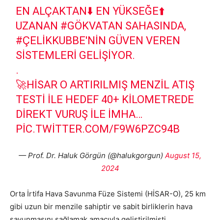
EN ALÇAKTAN⬇️ EN YÜKSEĞE⬆️
UZANAN
#GÖKVATAN
SAHASINDA,
#ÇELIKKUBBE
'NIN GÜVEN VEREN
SISTEMLERI GELIŞIYOR.
.
🚀HİSAR O ARTIRILMIŞ MENZIL ATIŞ
TESTI ILE HEDEF 40+ KILOMETREDE
DIREKT VURUŞ ILE IMHA…
PIC.TWITTER.COM/F9W6PZC94B
— Prof. Dr. Haluk Görgün (@halukgorgun)
August 15,
2024
Orta İrtifa Hava Savunma Füze Sistemi (HİSAR-O), 25 km
gibi uzun bir menzile sahiptir ve sabit birliklerin hava
savunmasını sağlamak amacıyla geliştirilmişti.