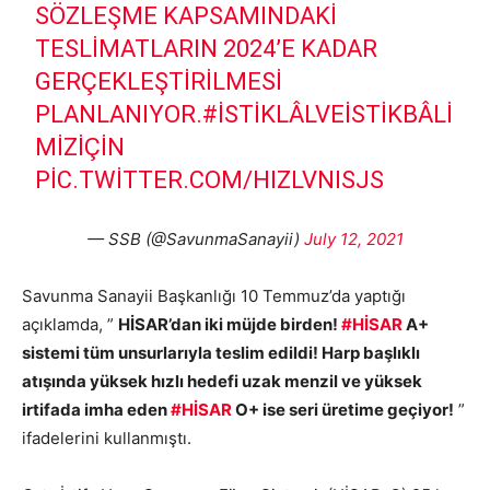
SÖZLEŞME KAPSAMINDAKI
TESLIMATLARIN 2024’E KADAR
GERÇEKLEŞTIRILMESI
PLANLANIYOR.
#İSTIKLÂLVEİSTIKBÂLI
MIZİÇIN
PIC.TWITTER.COM/HIZLVNISJS
— SSB (@SavunmaSanayii)
July 12, 2021
Savunma Sanayii Başkanlığı 10 Temmuz’da yaptığı
açıklamda, ”
HİSAR’dan iki müjde birden!
#HİSAR
A+
sistemi tüm unsurlarıyla teslim edildi! Harp başlıklı
atışında yüksek hızlı hedefi uzak menzil ve yüksek
irtifada imha eden
#HİSAR
O+ ise seri üretime geçiyor!
”
ifadelerini kullanmıştı.