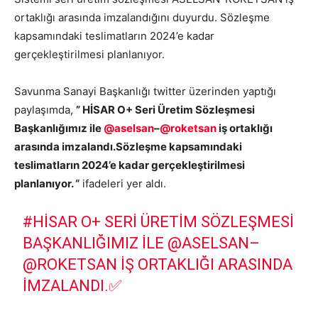
ortaklığı arasında imzalandığını duyurdu. Sözleşme
kapsamındaki teslimatların 2024’e kadar
gerçekleştirilmesi planlanıyor.
Savunma Sanayi Başkanlığı twitter üzerinden yaptığı
paylaşımda,
” HİSAR O+ Seri Üretim Sözleşmesi
Başkanlığımız ile
@aselsan
–
@roketsan
iş ortaklığı
arasında imzalandı.Sözleşme kapsamındaki
teslimatların 2024’e kadar gerçekleştirilmesi
planlanıyor. “
ifadeleri yer aldı.
#HISAR
O+ SERI ÜRETIM SÖZLEŞMESI
BAŞKANLIĞIMIZ ILE
@ASELSAN
–
@ROKETSAN
IŞ ORTAKLIĞI ARASINDA
IMZALANDI.✅