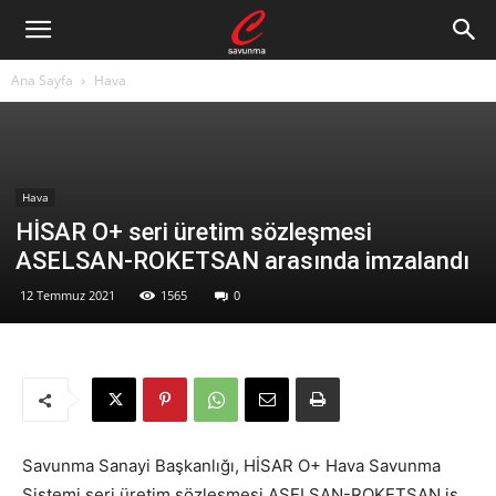
Ana Sayfa
Hava
Hava
HİSAR O+ seri üretim sözleşmesi
ASELSAN-ROKETSAN arasında imzalandı
12 Temmuz 2021
1565
0
Savunma Sanayi Başkanlığı, HİSAR O+ Hava Savunma
Sistemi seri üretim sözleşmesi ASELSAN-ROKETSAN iş