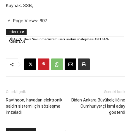
Kaynak: SSB,
Page Views:
697
ETIKETLER
HİSAR O+ Hava Savunma Sistemi seri üretim sözleşmesi ASELSAN-
ROKETSAN
Önceki İçerik
Sonraki İçerik
Raytheon, havadan elektronik
Biden Ankara Büyükelçiliğine
saldırı sistemi için sözleşme
Cumhuriyetçi ismi aday
imzaladı
gösterdi