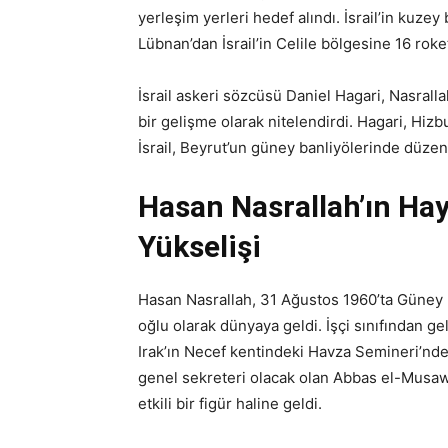
yerleşim yerleri hedef alındı. İsrail’in kuzey 
Lübnan’dan İsrail’in Celile bölgesine 16 roket 
İsrail askeri sözcüsü Daniel Hagari, Nasralla
bir gelişme olarak nitelendirdi. Hagari, Hizbul
İsrail, Beyrut’un güney banliyölerinde düzenled
Hasan Nasrallah’ın Hay
Yükselişi
Hasan Nasrallah, 31 Ağustos 1960’ta Güney 
oğlu olarak dünyaya geldi. İşçi sınıfından ge
Irak’ın Necef kentindeki Havza Semineri’nde 
genel sekreteri olacak olan Abbas el-Musawi
etkili bir figür haline geldi.