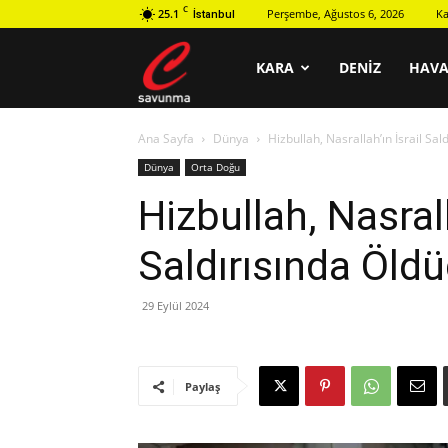
C
25.1
Perşembe, Ağustos 6, 2026
Ka
İstanbul
C
KARA
DENIZ
HAV
Ana Sayfa
Dünya
Hizbullah, Nasrallah’ın İsrail Sa
savunma
Dünya
Orta Doğu
Hizbullah, Nasrall
Saldırısında Öld
29 Eylül 2024
Paylaş