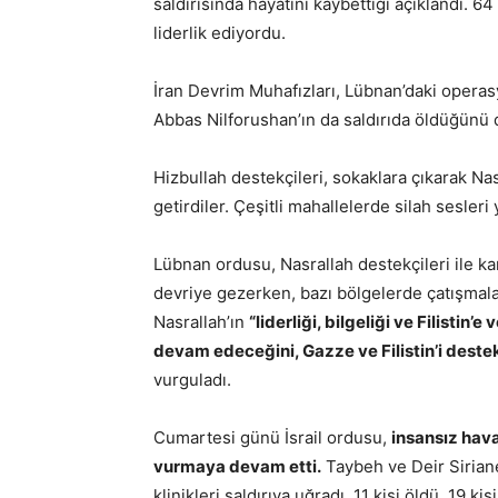
saldırısında hayatını kaybettiği açıklandı. 64
liderlik ediyordu.
İran Devrim Muhafızları, Lübnan’daki oper
Abbas Nilforushan’ın da saldırıda öldüğünü
Hizbullah destekçileri, sokaklara çıkarak Na
getirdiler. Çeşitli mahallelerde silah sesleri
Lübnan ordusu, Nasrallah destekçileri ile kar
devriye gezerken, bazı bölgelerde çatışmala
Nasrallah’ın
“liderliği, bilgeliği ve Filistin’e
devam edeceğini, Gazze ve Filistin’i des
vurguladı.
Cumartesi günü İsrail ordusu,
insansız hava
vurmaya devam etti.
Taybeh ve Deir Siriane
klinikleri saldırıya uğradı, 11 kişi öldü, 19 ki