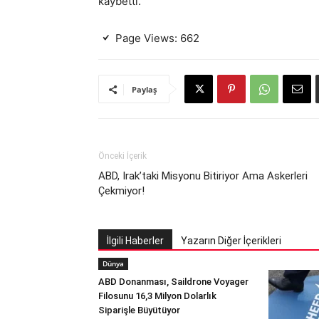
kaybetti.
Page Views:
662
Paylaş
Önceki İçerik
ABD, Irak’taki Misyonu Bitiriyor Ama Askerleri
Çekmiyor!
İlgili Haberler
Yazarın Diğer İçerikleri
Dünya
ABD Donanması, Saildrone Voyager
Filosunu 16,3 Milyon Dolarlık
Siparişle Büyütüyor