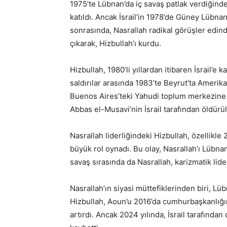
1975’te Lübnan’da iç savaş patlak verdiğind
katıldı. Ancak İsrail’in 1978’de Güney Lübna
sonrasında, Nasrallah radikal görüşler edindi
çıkarak, Hizbullah’ı kurdu.
Hizbullah, 1980’li yıllardan itibaren İsrail’e k
saldırılar arasında 1983’te Beyrut’ta Amerika
Buenos Aires’teki Yahudi toplum merkezine d
Abbas el-Musavi’nin İsrail tarafından öldürül
Nasrallah liderliğindeki Hizbullah, özellikle
büyük rol oynadı. Bu olay, Nasrallah’ı Lübnan
savaş sırasında da Nasrallah, karizmatik lider
Nasrallah’ın siyasi müttefiklerinden biri, L
Hizbullah, Aoun’u 2016’da cumhurbaşkanlığı
artırdı. Ancak 2024 yılında, İsrail tarafında