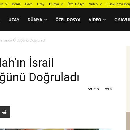
ra
Deniz
Hava
Uzay
Dünya
Özel Dosya
Video
C savunma Der
A
UZAY
DÜNYA
ÖZEL DOSYA
VIDEO
C SAVU
ldırısında Öldüğünü Doğruladı
ah’ın İsrail
üğünü Doğruladı
409
0