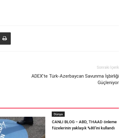
Sonraki İçerik
ADEX’te Türk-Azerbaycan Savunma İşbirliği
Güçleniyor
Dünya
CANLI BLOG – ABD, THAAD önleme
füzelerinin yaklaşık %80’ini kullandı