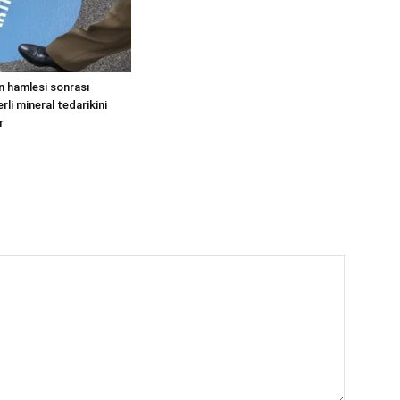
n hamlesi sonrası
li mineral tedarikini
r