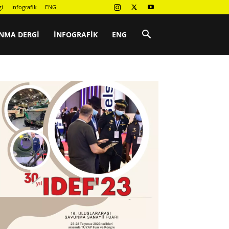
gi
İnfografik
ENG
NMA DERGI
İNFOGRAFIK
ENG