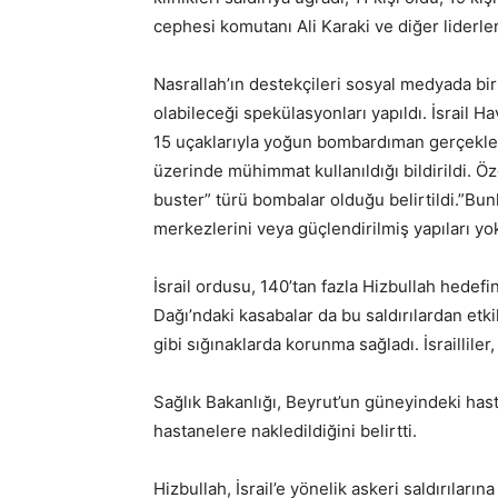
cephesi komutanı Ali Karaki ve diğer liderleri
Nasrallah’ın destekçileri sosyal medyada bi
olabileceği spekülasyonları yapıldı. İsrail 
15 uçaklarıyla yoğun bombardıman gerçekleşt
üzerinde mühimmat kullanıldığı bildirildi. 
buster” türü bombalar olduğu belirtildi.”Bunk
merkezlerini veya güçlendirilmiş yapıları y
İsrail ordusu, 140’tan fazla Hizbullah hedef
Dağı’ndaki kasabalar da bu saldırılardan etkil
gibi sığınaklarda korunma sağladı. İsrailliler
Sağlık Bakanlığı, Beyrut’un güneyindeki has
hastanelere nakledildiğini belirtti.
Hizbullah, İsrail’e yönelik askeri saldırıları