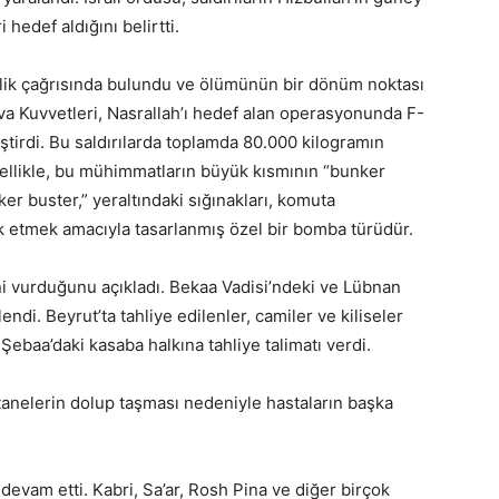
 hedef aldığını belirtti.
rlik çağrısında bulundu ve ölümünün bir dönüm noktası
Hava Kuvvetleri, Nasrallah’ı hedef alan operasyonunda F-
irdi. Bu saldırılarda toplamda 80.000 kilogramın
Özellikle, bu mühimmatların büyük kısmının “bunker
er buster,” yeraltındaki sığınakları, komuta
ok etmek amacıyla tasarlanmış özel bir bomba türüdür.
ini vurduğunu açıkladı. Bekaa Vadisi’ndeki ve Lübnan
endi. Beyrut’ta tahliye edilenler, camiler ve kiliseler
, Şebaa’daki kasaba halkına tahliye talimatı verdi.
tanelerin dolup taşması nedeniyle hastaların başka
na devam etti. Kabri, Sa’ar, Rosh Pina ve diğer birçok