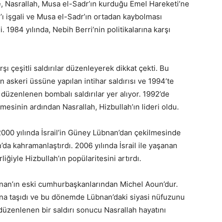
e, Nasrallah, Musa el-Sadr’ın kurduğu Emel Hareketi’ne
n’ı işgali ve Musa el-Sadr’ın ortadan kaybolması
. 1984 yılında, Nebih Berri’nin politikalarına karşı
arşı çeşitli saldırılar düzenleyerek dikkat çekti. Bu
n askeri üssüne yapılan intihar saldırısı ve 1994’te
üzenlenen bombalı saldırılar yer alıyor. 1992’de
mesinin ardından Nasrallah, Hizbullah’ın lideri oldu.
 2000 yılında İsrail’in Güney Lübnan’dan çekilmesinde
’da kahramanlaştırdı. 2006 yılında İsrail ile yaşanan
liğiyle Hizbullah’ın popülaritesini artırdı.
übnan’ın eski cumhurbaşkanlarından Michel Aoun’dur.
na taşıdı ve bu dönemde Lübnan’daki siyasi nüfuzunu
n düzenlenen bir saldırı sonucu Nasrallah hayatını