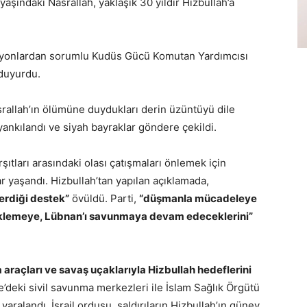
 yaşındaki Nasrallah, yaklaşık 30 yıldır Hizbullah’a
asyonlardan sorumlu Kudüs Gücü Komutan Yardımcısı
 duyurdu.
srallah’ın ölümüne duydukları derin üzüntüyü dile
 yankılandı ve siyah bayraklar göndere çekildi.
şıtları arasındaki olası çatışmaları önlemek için
r yaşandı. Hizbullah’tan yapılan açıklamada,
 verdiği destek”
övüldü. Parti,
“düşmanla mücadeleye
teklemeye, Lübnan’ı savunmaya devam edeceklerini”
 araçları ve savaş uçaklarıyla Hizbullah hedeflerini
’deki sivil savunma merkezleri ile İslam Sağlık Örgütü
şi yaralandı. İsrail ordusu, saldırıların Hizbullah’ın güney