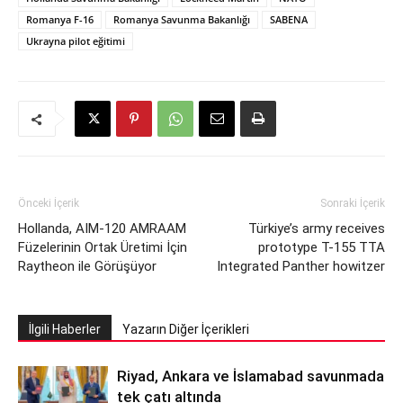
Romanya F-16
Romanya Savunma Bakanlığı
SABENA
Ukrayna pilot eğitimi
Önceki İçerik
Sonraki İçerik
Hollanda, AIM-120 AMRAAM
Türkiye’s army receives
Füzelerinin Ortak Üretimi İçin
prototype T-155 TTA
Raytheon ile Görüşüyor
Integrated Panther howitzer
İlgili Haberler
Yazarın Diğer İçerikleri
Riyad, Ankara ve İslamabad savunmada
tek çatı altında