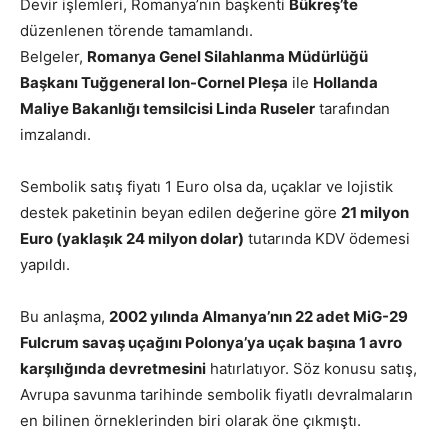
Devir işlemleri, Romanya’nın başkenti
Bükreş’te
düzenlenen törende tamamlandı.
Belgeler,
Romanya Genel Silahlanma Müdürlüğü
Başkanı Tuğgeneral Ion-Cornel Pleșa
ile
Hollanda
Maliye Bakanlığı temsilcisi Linda Ruseler
tarafından
imzalandı.
Sembolik satış fiyatı 1 Euro olsa da, uçaklar ve lojistik
destek paketinin beyan edilen değerine göre
21 milyon
Euro (yaklaşık 24 milyon dolar)
tutarında KDV ödemesi
yapıldı.
Bu anlaşma,
2002 yılında Almanya’nın 22 adet MiG-29
Fulcrum savaş uçağını Polonya’ya uçak başına 1 avro
karşılığında devretmesini
hatırlatıyor. Söz konusu satış,
Avrupa savunma tarihinde sembolik fiyatlı devralmaların
en bilinen örneklerinden biri olarak öne çıkmıştı.