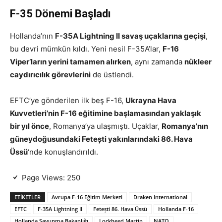
F-35 Dönemi Başladı
Hollanda’nın
F-35A Lightning II savaş uçaklarına geçişi
,
bu devri mümkün kıldı. Yeni nesil F-35A’lar,
F-16
Viper’ların yerini tamamen alırken
, aynı zamanda
nükleer
caydırıcılık görevlerini
de üstlendi.
EFTC’ye gönderilen ilk beş F-16,
Ukrayna Hava
Kuvvetleri’nin F-16 eğitimine başlamasından yaklaşık
bir yıl önce
, Romanya’ya ulaşmıştı. Uçaklar,
Romanya’nın
güneydoğusundaki Fetești yakınlarındaki 86. Hava
Üssü
‘nde konuşlandırıldı.
Page Views:
250
ETIKETLER
Avrupa F-16 Eğitim Merkezi
Draken International
EFTC
F-35A Lightning II
Fetești 86. Hava Üssü
Hollanda F-16
Hollanda Savunma Bakanlığı
Lockheed Martin
NATO