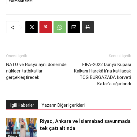
Yarmook sınıfı
Önceki İçerik
Sonraki İçerik
NATO ve Rusya aynı dönemde
FIFA-2022 Dünya Kupası
nükleer tatbikatlar
Kalkanı Harekâtı’na katılacak
gerçekleştirecek
TCG BURGAZADA korveti
Katar’a uğurlandı
İlgili Haberler
Yazarın Diğer İçerikleri
Riyad, Ankara ve İslamabad savunmada
tek çatı altında
Dünya