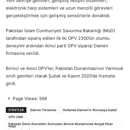
Yeni devriye gemileri, gelişmiş iletişim sistemleri,
elektronik harp sistemleri ve uzun menzilli görevleri
gerçekleştirmek için gelişmiş sensörlerle donatıldı.
Pakistan İslam Cumhuriyeti Savunma Bakanlığı (MoD)
tarafından sipariş edilen ilk iki OPV 2300’ün olumlu
deneyimi ardından ikinci parti OPV siparişi Damen
firmasına verildi.
Birinci ve ikinci OPV’ler, Pakistan Donanması’nın Yarmook
sınıfı gemileri olarak Şubat ve Kasım 2020’de hizmete
girdi.
Page Views:
566
ETIKETLER
Damen Tersanesi
Hollanda Damen’ın Romanya Galatí
OPV 2300
Pakistan Deniz Kuvvetleri Komutanı Amiral Muhammed Amjad Khan
Niazi