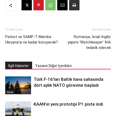
Önceki İçerik
Sonraki İçerik
Patriot ve SAMP-T Mamba
Romanya, İsrail-İngiliz
Ukrayna’yı ne kadar koruyacak?
yapımı ‘Watchkeeper’ İHA
tedarik edecek
İlgili Haberler
Yazarın Diğer İçerikleri
Türk F-16’ları Baltık hava sahasında
dört aylık NATO görevine başladı
Hava
KAAN’ın yeni prototipi P1 piste indi