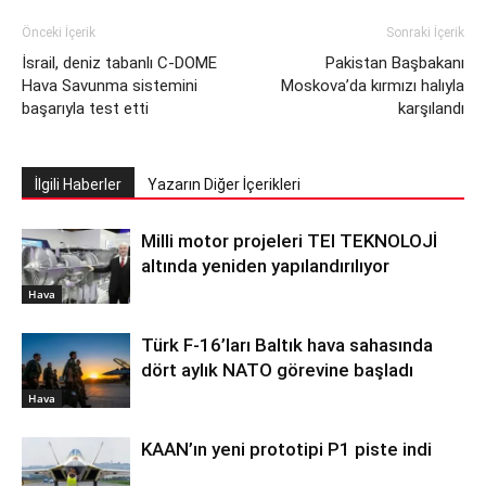
Önceki İçerik
Sonraki İçerik
İsrail, deniz tabanlı C-DOME
Pakistan Başbakanı
Hava Savunma sistemini
Moskova’da kırmızı halıyla
başarıyla test etti
karşılandı
İlgili Haberler
Yazarın Diğer İçerikleri
Milli motor projeleri TEI TEKNOLOJİ
altında yeniden yapılandırılıyor
Hava
Türk F-16’ları Baltık hava sahasında
dört aylık NATO görevine başladı
Hava
KAAN’ın yeni prototipi P1 piste indi