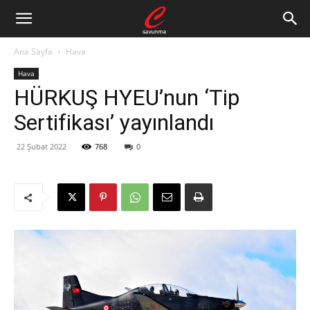
Ana Sayfa
Hava
Hava
HÜRKUŞ HYEU’nun ‘Tip
Sertifikası’ yayınlandı
22 Şubat 2022
768
0