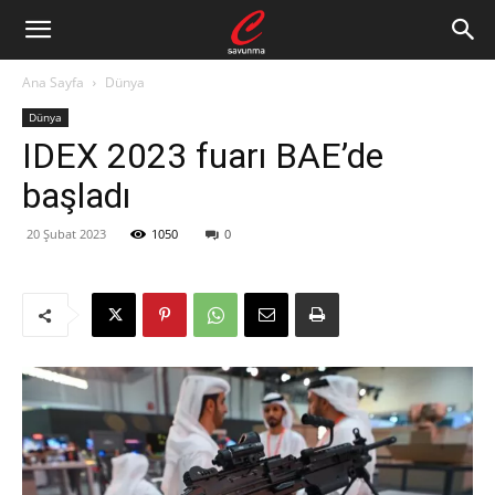
Ana Sayfa
Dünya
Dünya
IDEX 2023 fuarı BAE’de
başladı
20 Şubat 2023
1050
0