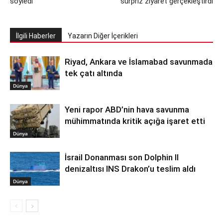
söyledi
sürpriz ziyaret gerçekleştirdi
İlgili Haberler
Yazarın Diğer İçerikleri
Riyad, Ankara ve İslamabad savunmada
tek çatı altında
Dünya
Yeni rapor ABD’nin hava savunma
mühimmatında kritik açığa işaret etti
Dünya
İsrail Donanması son Dolphin II
denizaltısı INS Drakon’u teslim aldı
Dünya