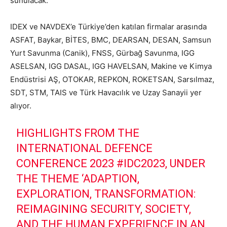
sunulacak.
IDEX ve NAVDEX’e Türkiye’den katılan firmalar arasında
ASFAT, Baykar, BİTES, BMC, DEARSAN, DESAN, Samsun
Yurt Savunma (Canik), FNSS, Gürbağ Savunma, IGG
ASELSAN, IGG DASAL, IGG HAVELSAN, Makine ve Kimya
Endüstrisi AŞ, OTOKAR, REPKON, ROKETSAN, Sarsılmaz,
SDT, STM, TAIS ve Türk Havacılık ve Uzay Sanayii yer
alıyor.
HIGHLIGHTS FROM THE
INTERNATIONAL DEFENCE
CONFERENCE 2023
#IDC2023
, UNDER
THE THEME ‘ADAPTION,
EXPLORATION, TRANSFORMATION:
REIMAGINING SECURITY, SOCIETY,
AND THE HUMAN EXPERIENCE IN AN