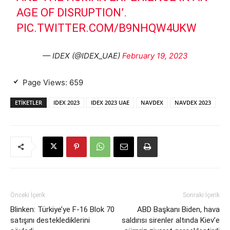
AGE OF DISRUPTION’.
PIC.TWITTER.COM/B9NHQW4UKW
— IDEX (@IDEX_UAE)
February 19, 2023
Page Views:
659
ETIKETLER
IDEX 2023
IDEX 2023 UAE
NAVDEX
NAVDEX 2023
Önceki İçerik
Sonraki İçerik
Blinken: Türkiye’ye F-16 Blok 70
ABD Başkanı Biden, hava
satışını desteklediklerini
saldırısı sirenler altında Kiev’e