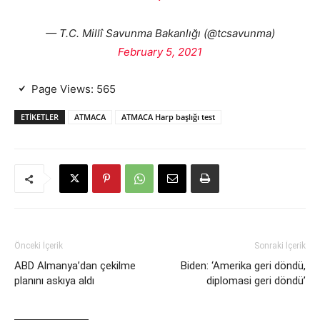
— T.C. Millî Savunma Bakanlığı (@tcsavunma)
February 5, 2021
Page Views:
565
ETIKETLER
ATMACA
ATMACA Harp başlığı test
Önceki İçerik
Sonraki İçerik
ABD Almanya’dan çekilme
Biden: ‘Amerika geri döndü,
planını askıya aldı
diplomasi geri döndü’