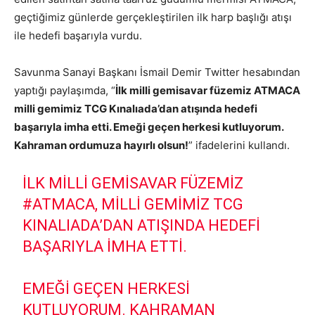
geçtiğimiz günlerde gerçekleştirilen ilk harp başlığı atışı
ile hedefi başarıyla vurdu.
Savunma Sanayi Başkanı İsmail Demir Twitter hesabından
yaptığı paylaşımda, “
İlk milli gemisavar füzemiz ATMACA
milli gemimiz TCG Kınalıada’dan atışında hedefi
başarıyla imha etti. Emeği geçen herkesi kutluyorum.
Kahraman ordumuza hayırlı olsun!
” ifadelerini kullandı.
İLK MILLI GEMISAVAR FÜZEMIZ
#ATMACA
, MILLI GEMIMIZ TCG
KINALIADA’DAN ATIŞINDA HEDEFI
BAŞARIYLA IMHA ETTI.
EMEĞI GEÇEN HERKESI
KUTLUYORUM. KAHRAMAN