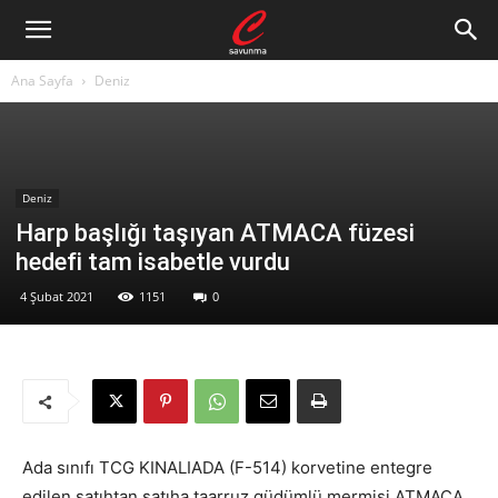
Ana Sayfa
Deniz
Deniz
Harp başlığı taşıyan ATMACA füzesi
hedefi tam isabetle vurdu
4 Şubat 2021
1151
0
Ada sınıfı TCG KINALIADA (F-514) korvetine entegre
edilen satıhtan satıha taarruz güdümlü mermisi ATMACA,