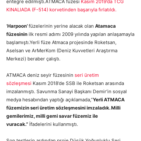
entegre edilmişti.ATMACA füzesi
Kasım 2019’da TCG
KINALIADA (F-514) korvetinden başarıyla fırlatıldı.
‘
Harpoon’
füzelerinin yerine alacak olan
Atamaca
füzesinin
ilk resmi adımı 2009 yılında yapılan anlaşamayla
başlamıştı.Yerli füze Atmaca projesinde Roketsan,
Aselsan ve ArMerKom (Deniz Kuvvetleri Araştırma
Merkezi) beraber çalıştı.
ATMACA deniz seyir füzesinin
seri üretim
sözleşmesi
Kasım 2018’de SSB ile Roketsan arasında
imzalanmıştı. Savunma Sanayi Başkanı Demir’in sosyal
medya hesabından yaptığı açıklamada,”
Yerli ATMACA
füzemizin seri üretim sözleşmesini imzaladık. Milli
gemilerimiz, milli gemi savar füzemiz ile
vuracak.”
İfadelerini kullanmıştı.
Son testlerin ardından proje Düşük Yoğunluklu Seri