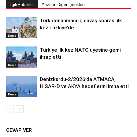
İlgili Haberler
Yazarın Diğer İçerikleri
Türk donanması iç savaş sonrası ilk
kez Lazkiye’de
Deniz
Türkiye ilk kez NATO üyesine gemi
ihraç etti
Deniz
Denizkurdu-2/2026’da ATMACA,
HİSAR-D ve AKYA hedeflerini imha etti
Deniz
CEVAP VER