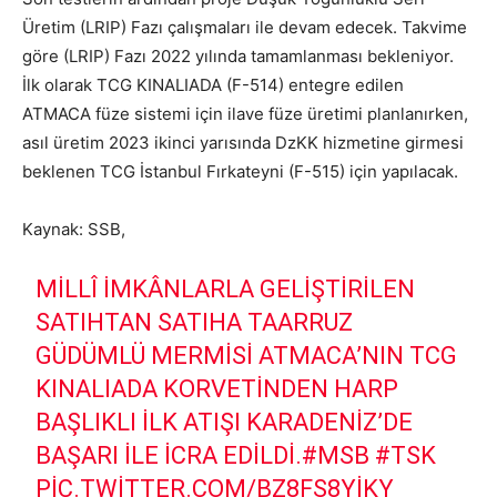
Üretim (LRIP) Fazı çalışmaları ile devam edecek. Takvime
göre (LRIP) Fazı 2022 yılında tamamlanması bekleniyor.
İlk olarak TCG KINALIADA (F-514) entegre edilen
ATMACA füze sistemi için ilave füze üretimi planlanırken,
asıl üretim 2023 ikinci yarısında DzKK hizmetine girmesi
beklenen TCG İstanbul Fırkateyni (F-515) için yapılacak.
Kaynak: SSB,
MILLÎ IMKÂNLARLA GELIŞTIRILEN
SATIHTAN SATIHA TAARRUZ
GÜDÜMLÜ MERMISI ATMACA’NIN TCG
KINALIADA KORVETINDEN HARP
BAŞLIKLI ILK ATIŞI KARADENIZ’DE
BAŞARI ILE ICRA EDILDI.
#MSB
#TSK
PIC.TWITTER.COM/BZ8FS8YIKY