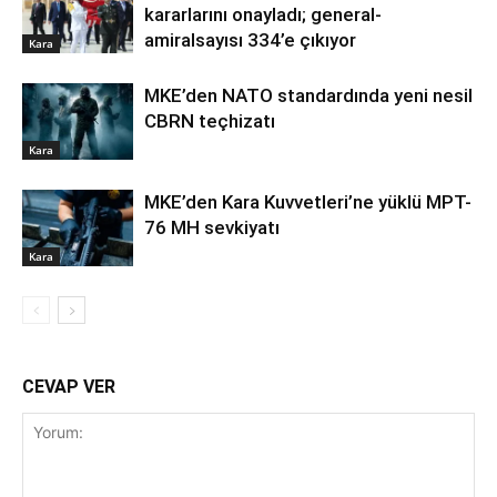
kararlarını onayladı; general-
amiralsayısı 334’e çıkıyor
Kara
MKE’den NATO standardında yeni nesil
CBRN teçhizatı
Kara
MKE’den Kara Kuvvetleri’ne yüklü MPT-
76 MH sevkiyatı
Kara
CEVAP VER