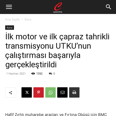
Ana Sayfa
Kara
Kara
İlk motor ve ilk çapraz tahrikli
transmisyonu UTKU’nun
çalıştırması başarıyla
gerçekleştirildi
1 Haziran 2021
1592
0
Hafif Zırhlı muharebe araçları ve Fırtına Obüsü için BMC