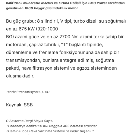
hafif zırhlı muharebe araçları ve Fırtına Obüsü için BMC Power tarafından
geliştirilen 1000 beygir gücündeki ilk motor
Bu güç grubu; 8 silindirli, V tipi, turbo dizel, su soğutmalı
en az 675 kW (920-1000
BG) azami güce ve en az 2700 Nm azami torka sahip bir
motordan; çapraz tahrikli, “T” bağlantı tipinde,
dümenleme ve frenleme fonksiyonununa da sahip bir
transmisyondan, bunlara entegre edilmiş, soğutma
paketi, hava filtrasyon sistemi ve egzoz sisteminden
oluşmaktadır.
Tahrikli transmisyonu UTKU
Kaynak: SSB
C Savunma Dergi Mayıs Sayısı
+Endonezya denizaltısı KRI Naggala 402 batması ardından
+Demir Kubbe Hava Savunma Sistemi ne kadar başarılı ?