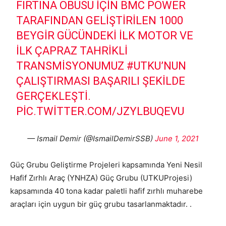
FIRTINA OBÜSÜ IÇIN BMC POWER
TARAFINDAN GELIŞTIRILEN 1000
BEYGIR GÜCÜNDEKI ILK MOTOR VE
ILK ÇAPRAZ TAHRIKLI
TRANSMISYONUMUZ
#UTKU
’NUN
ÇALIŞTIRMASI BAŞARILI ŞEKILDE
GERÇEKLEŞTI.
PIC.TWITTER.COM/JZYLBUQEVU
— Ismail Demir (@IsmailDemirSSB)
June 1, 2021
Güç Grubu Geliştirme Projeleri kapsamında Yeni Nesil
Hafif Zırhlı Araç (YNHZA) Güç Grubu (UTKUProjesi)
kapsamında 40 tona kadar paletli hafif zırhlı muharebe
araçları için uygun bir güç grubu tasarlanmaktadır. .