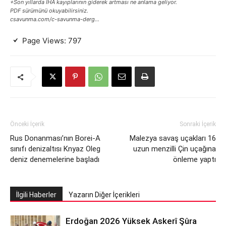
+Son yıllarda İHA kayıplarının giderek artması ne anlama geliyor.
PDF sürümünü okuyabilirsiniz.
csavunma.com/c-savunma-derg…
Page Views:
797
Önceki İçerik
Sonraki İçerik
Rus Donanması’nın Borei-A
Malezya savaş uçakları 16
sınıfı denizaltısı Knyaz Oleg
uzun menzilli Çin uçağına
deniz denemelerine başladı
önleme yaptı
İlgili Haberler
Yazarın Diğer İçerikleri
Erdoğan 2026 Yüksek Askerî Şûra