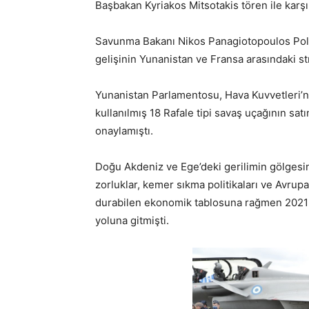
Başbakan Kyriakos Mitsotakis tören ile karşı
Savunma Bakanı Nikos Panagiotopoulos Politic
gelişinin Yunanistan ve Fransa arasındaki str
Yunanistan Parlamentosu, Hava Kuvvetleri’ni
kullanılmış 18 Rafale tipi savaş uçağının sa
onaylamıştı.
Doğu Akdeniz ve Ege’deki gerilimin gölgesind
zorluklar, kemer sıkma politikaları ve Avrupa
durabilen ekonomik tablosuna rağmen 2021 i
yoluna gitmişti.