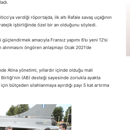
ladı.
o’ya verdiği röportajda, ilk altı Rafale savaş uçağının
atejik işbirliğinde özel bir an olduğunu söyledi.
 güçlendirmek amacıyla Fransız yapımı 6’sı yeni 12’si
tın alınmasını öngören anlaşmayı Ocak 2021’de
e Atina yönetimi, yıllardır içinde olduğu mali
 Birliği’nin (AB) desteği sayesinde zorlukla ayakta
çin bütçeden silahlanmaya ayırdığı payı 5 kat artırma