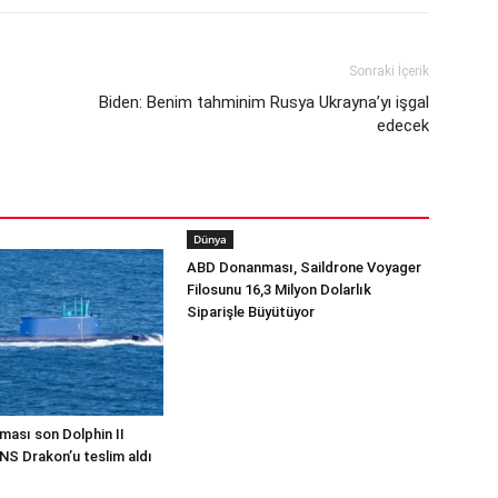
Sonraki İçerik
Biden: Benim tahminim Rusya Ukrayna’yı işgal
edecek
Dünya
ABD Donanması, Saildrone Voyager
Filosunu 16,3 Milyon Dolarlık
Siparişle Büyütüyor
ması son Dolphin II
INS Drakon’u teslim aldı