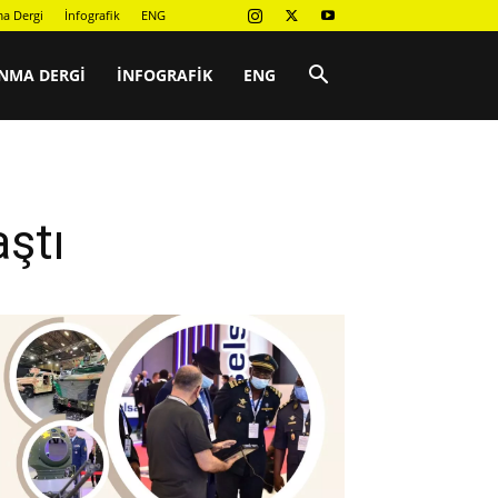
a Dergi
İnfografik
ENG
NMA DERGI
İNFOGRAFIK
ENG
aştı