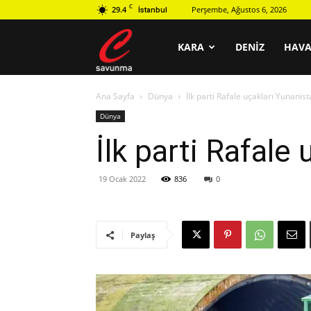
C
29.4
Perşembe, Ağustos 6, 2026
İstanbul
C
KARA
DENIZ
HAV
Ana Sayfa
Dünya
İlk parti Rafale uçakları Yunanist
savunma
Dünya
İlk parti Rafale 
19 Ocak 2022
836
0
Paylaş