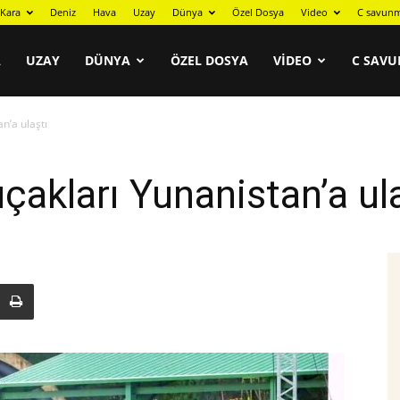
Kara
Deniz
Hava
Uzay
Dünya
Özel Dosya
Video
C savunm
A
UZAY
DÜNYA
ÖZEL DOSYA
VIDEO
C SAVU
an’a ulaştı
uçakları Yunanistan’a ul