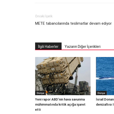
Önceki İçerik
METE tabancılarında teslimatlar devam ediyor
İlgili Haberler
Yazarın Diğer İçerikleri
Dünya
Dünya
Yeni rapor ABD’nin hava savunma
İsrail Donan
mühimmatında kritik açığa işaret
denizaltısı 
etti