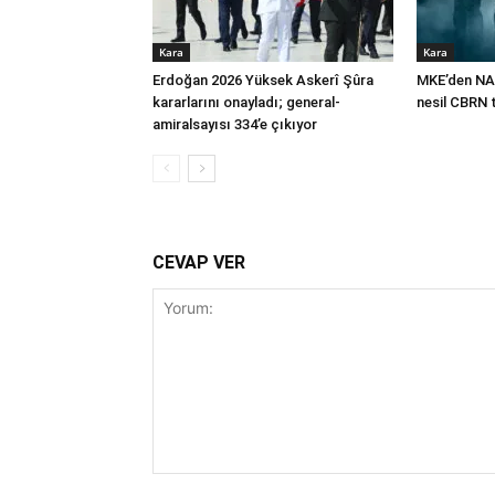
Kara
Kara
Erdoğan 2026 Yüksek Askerî Şûra
MKE’den NA
kararlarını onayladı; general-
nesil CBRN 
amiralsayısı 334’e çıkıyor
CEVAP VER