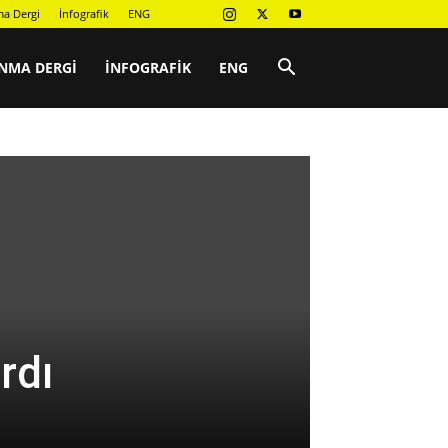
a Dergi
İnfografik
ENG
NMA DERGI
İNFOGRAFIK
ENG
rdı