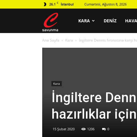
C
26.1
Cumartesi, Ağustos 8, 2026
İstanbul
C
KARA
DENIZ
HAV
Ana Sayfa
Kara
İngiltere Dennis fırtınasına karşı h
savunma
Kara
İngiltere Denni
hazırlıklar içi
15 Şubat 2020
1206
0