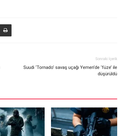
Sonraki İçerik
ı
Suudi ‘Tornado’ savaş uçağı Yemen’de ‘füze’ ile
düşürüldü