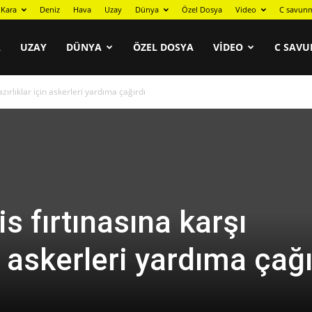
Kara
Deniz
Hava
Uzay
Dünya
Özel Dosya
Video
C savunm
A
UZAY
DÜNYA
ÖZEL DOSYA
VIDEO
C SAVU
azırlıklar için askerleri yardıma çağırdı
s fırtınasına karşı
n askerleri yardıma çağı