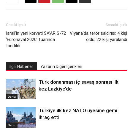
Önceki İçerik
Sonraki İçerik
İsrail’in yeni korveti SA’AR S-72
Viyana’da terör saldırısı: 4 kişi
‘Euronaval 2020’ fuarında
öldü; 22 kişi yaralandı
tanıtıldı
İlgili Haberler
Yazarın Diğer İçerikleri
Türk donanması iç savaş sonrası ilk
kez Lazkiye’de
Deniz
Türkiye ilk kez NATO üyesine gemi
ihraç etti
Deniz