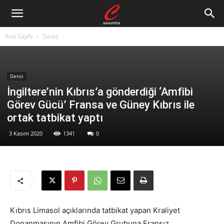
Ana Sayfa
Deniz
Deniz
İngiltere’nin Kıbrıs’a gönderdiği ‘Amfibi
Görev Gücü’ Fransa ve Güney Kıbrıs ile
ortak tatbikat yaptı
3 Kasım 2020
1341
0
Kıbrıs Limasol açıklarında tatbikat yapan Kraliyet
Donanmasının Amfibi Görev Grubuna Fransız