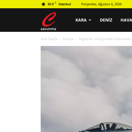
C
30.9
Perşembe, Ağustos 6, 2026
İstanbul
C
KARA
DENIZ
HAV
Ana Sayfa
Dünya
İngiltere, sivil gemileri korumak
savunma