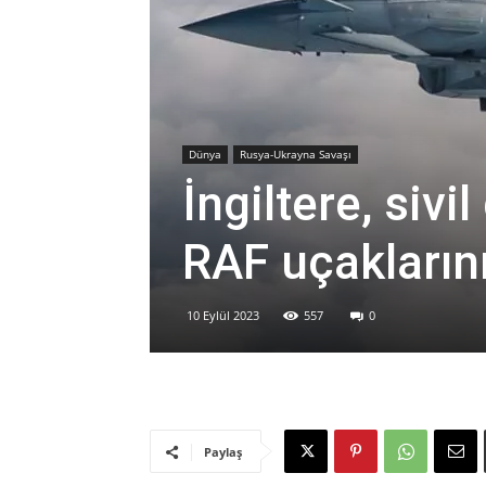
Dünya
Rusya-Ukrayna Savaşı
İngiltere, siv
RAF uçakların
10 Eylül 2023
557
0
Paylaş