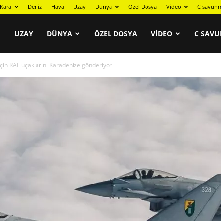
Kara
Deniz
Hava
Uzay
Dünya
Özel Dosya
Video
C savunm
A
UZAY
DÜNYA
ÖZEL DOSYA
VIDEO
C SAVU
 için RAF uçaklarını Karadenize gönderiyor