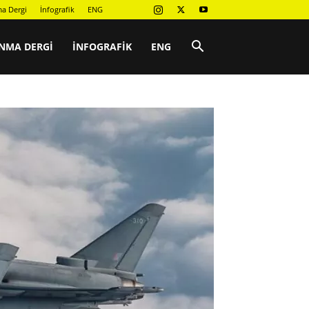
a Dergi
İnfografik
ENG
NMA DERGI
İNFOGRAFIK
ENG