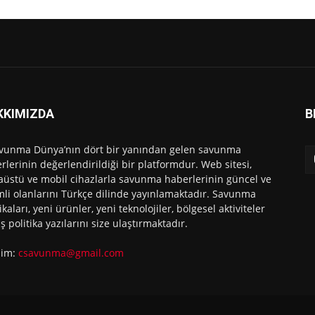
KKIMIZDA
B
vunma Dünya’nın dört bir yanından gelen savunma
rlerinin değerlendirildiği bir platformdur. Web sitesi,
üstü ve mobil cihazlarla savunma haberlerinin güncel ve
li olanlarını Türkçe dilinde yayınlamaktadır. Savunma
ikaları, yeni ürünler, yeni teknolojiler, bölgesel aktiviteler
ış politika yazılarını size ulaştırmaktadır.
işim:
csavunma@gmail.com