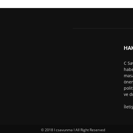
HA
C Sa
habe
masa
önem
polit
ve d
İlet
© 2018 I csavunma I All Right Reserved