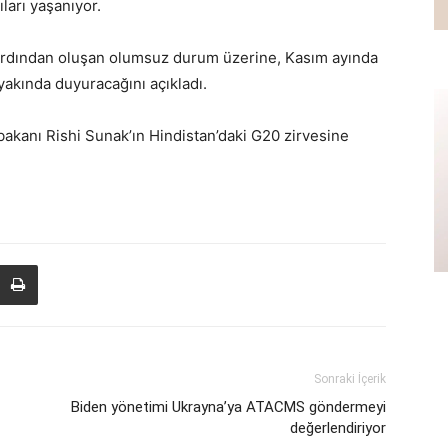
ıları yaşanıyor.
rı ardından oluşan olumsuz durum üzerine, Kasım ayında
yakında duyuracağını açıkladı.
bakanı Rishi Sunak’ın Hindistan’daki G20 zirvesine
Sonraki İçerik
Biden yönetimi Ukrayna’ya ATACMS göndermeyi
değerlendiriyor