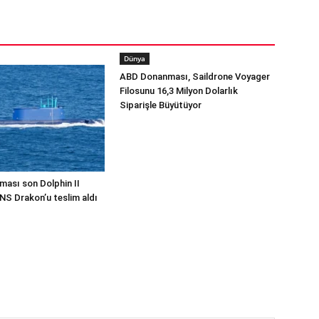
Dünya
ABD Donanması, Saildrone Voyager
Filosunu 16,3 Milyon Dolarlık
Siparişle Büyütüyor
ması son Dolphin II
INS Drakon’u teslim aldı