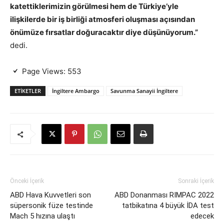
katettiklerimizin görülmesi hem de Türkiye’yle
ilişkilerde bir iş birliği atmosferi oluşması açısından
önümüze fırsatlar doğuracaktır diye düşünüyorum.”
dedi.
Page Views:
553
ETIKETLER
İngiltere Ambargo
Savunma Sanayii İngiltere
Önceki İçerik
Sonraki İçerik
ABD Hava Kuvvetleri son
ABD Donanması RIMPAC 2022
süpersonik füze testinde
tatbikatına 4 büyük İDA test
Mach 5 hızına ulaştı
edecek