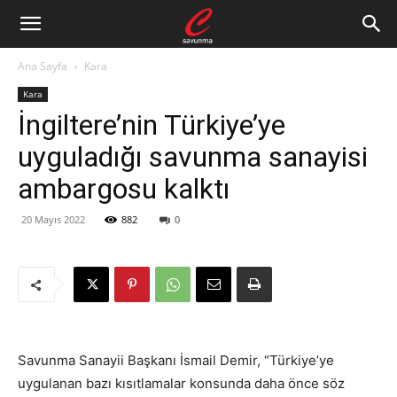
Ana Sayfa
Kara
Kara
İngiltere’nin Türkiye’ye
uyguladığı savunma sanayisi
ambargosu kalktı
20 Mayıs 2022
882
0
Savunma Sanayii Başkanı İsmail Demir, “Türkiye’ye
uygulanan bazı kısıtlamalar konsunda daha önce söz