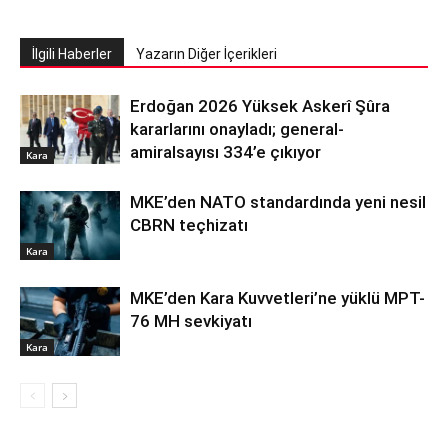
İlgili Haberler
Yazarın Diğer İçerikleri
Erdoğan 2026 Yüksek Askerî Şûra
kararlarını onayladı; general-
amiralsayısı 334’e çıkıyor
Kara
MKE’den NATO standardında yeni nesil
CBRN teçhizatı
Kara
MKE’den Kara Kuvvetleri’ne yüklü MPT-
76 MH sevkiyatı
Kara