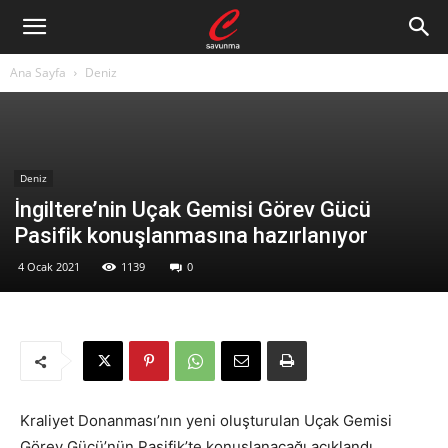
Ana Sayfa
Deniz
Deniz
İngiltere’nin Uçak Gemisi Görev Gücü
Pasifik konuşlanmasına hazırlanıyor
4 Ocak 2021
1139
0
Kraliyet Donanması’nın yeni oluşturulan Uçak Gemisi
Görev Gücü’nün Pasifik’te konuşlanacağı açıklandı.