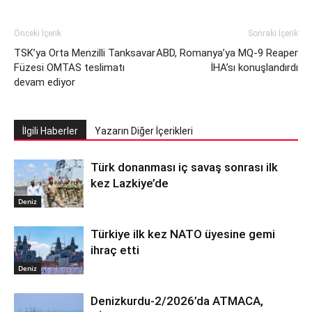
Önceki İçerik
Sonraki İçerik
TSK’ya Orta Menzilli Tanksavar
ABD, Romanya’ya MQ-9 Reaper
Füzesi OMTAS teslimatı
İHA’sı konuşlandırdı
devam ediyor
İlgili Haberler
Yazarın Diğer İçerikleri
Türk donanması iç savaş sonrası ilk
kez Lazkiye’de
Deniz
Türkiye ilk kez NATO üyesine gemi
ihraç etti
Deniz
Denizkurdu-2/2026’da ATMACA,