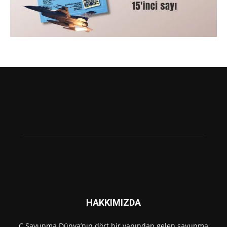
HAKKIMIZDA
C Savunma Dünya’nın dört bir yanından gelen savunma