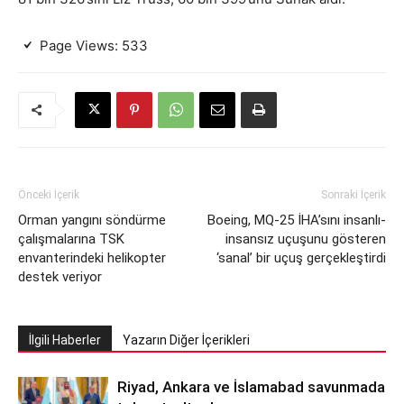
Page Views:
533
Önceki İçerik
Sonraki İçerik
Orman yangını söndürme
Boeing, MQ-25 İHA’sını insanlı-
çalışmalarına TSK
insansız uçuşunu gösteren
envanterindeki helikopter
‘sanal’ bir uçuş gerçekleştirdi
destek veriyor
İlgili Haberler
Yazarın Diğer İçerikleri
Riyad, Ankara ve İslamabad savunmada