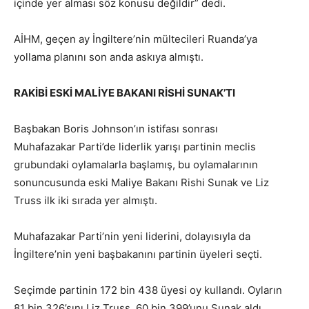
içinde yer alması söz konusu değildir” dedi.
AİHM, geçen ay İngiltere’nin mültecileri Ruanda’ya
yollama planını son anda askıya almıştı.
RAKİBİ ESKİ MALİYE BAKANI RİSHİ SUNAK’TI
Başbakan Boris Johnson’ın istifası sonrası
Muhafazakar Parti’de liderlik yarışı partinin meclis
grubundaki oylamalarla başlamış, bu oylamalarının
sonuncusunda eski Maliye Bakanı Rishi Sunak ve Liz
Truss ilk iki sırada yer almıştı.
Muhafazakar Parti’nin yeni liderini, dolayısıyla da
İngiltere’nin yeni başbakanını partinin üyeleri seçti.
Seçimde partinin 172 bin 438 üyesi oy kullandı. Oyların
81 bin 326’sını Liz Truss, 60 bin 399’unu Sunak aldı.