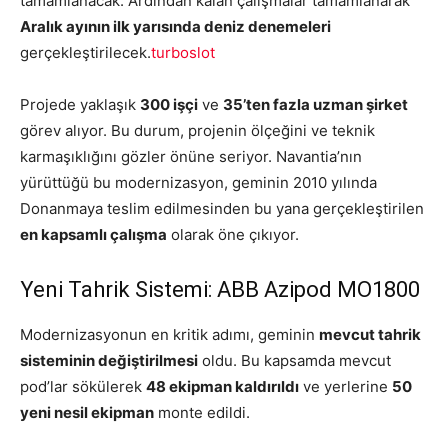
tamamlanacak. Ardından kalan çalışmalar tamamlanarak
Aralık ayının ilk yarısında deniz denemeleri
gerçekleştirilecek.
turboslot
Projede yaklaşık
300 işçi
ve
35’ten fazla uzman şirket
görev alıyor. Bu durum, projenin ölçeğini ve teknik
karmaşıklığını gözler önüne seriyor. Navantia’nın
yürüttüğü bu modernizasyon, geminin 2010 yılında
Donanmaya teslim edilmesinden bu yana gerçekleştirilen
en kapsamlı çalışma
olarak öne çıkıyor.
Yeni Tahrik Sistemi: ABB Azipod MO1800
Modernizasyonun en kritik adımı, geminin
mevcut tahrik
sisteminin değiştirilmesi
oldu. Bu kapsamda mevcut
pod’lar sökülerek
48 ekipman kaldırıldı
ve yerlerine
50
yeni nesil ekipman
monte edildi.